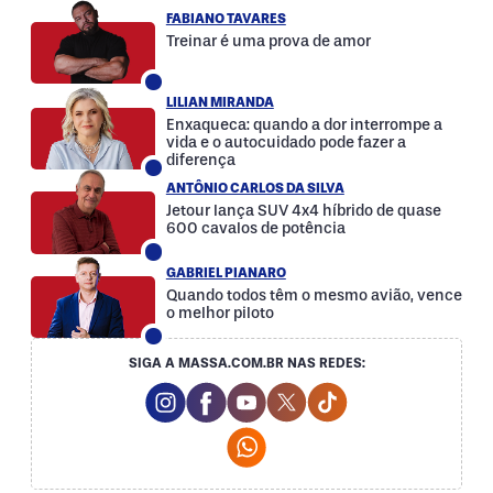
FABIANO TAVARES
Treinar é uma prova de amor
LILIAN MIRANDA
Enxaqueca: quando a dor interrompe a
vida e o autocuidado pode fazer a
diferença
ANTÔNIO CARLOS DA SILVA
Jetour lança SUV 4x4 híbrido de quase
600 cavalos de potência
GABRIEL PIANARO
Quando todos têm o mesmo avião, vence
o melhor piloto
SIGA A MASSA.COM.BR NAS REDES:
Instagram Social Media
Facebook Social Media
Youtube Social Media
Twitter Social Media
Tiktok Social Med
Whatsapp Social Media