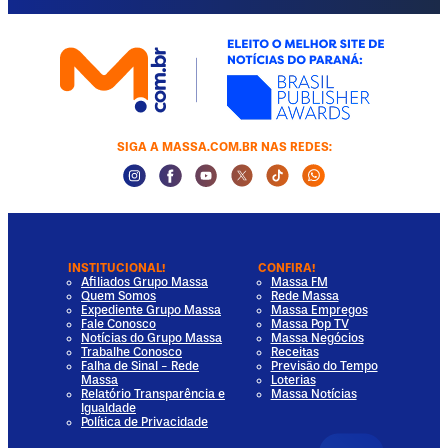
SIGA A MASSA.COM.BR NAS REDES:
Instagram Social Media
Facebook Social Media
Youtube Social Media
Twitter Social Media
Tiktok Social Media
Whatsapp Socia
INSTITUCIONAL!
CONFIRA!
Afiliados Grupo Massa
Massa FM
Quem Somos
Rede Massa
Expediente Grupo Massa
Massa Empregos
Fale Conosco
Massa Pop TV
Notícias do Grupo Massa
Massa Negócios
Trabalhe Conosco
Receitas
Falha de Sinal - Rede
Previsão do Tempo
Massa
Loterias
Relatório Transparência e
Massa Notícias
Igualdade
Política de Privacidade