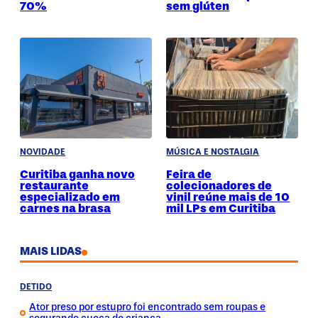
70%
sem glúten
NOVIDADE
MÚSICA E NOSTALGIA
Curitiba ganha novo
Feira de
restaurante
colecionadores de
especializado em
vinil reúne mais de 10
carnes na brasa
mil LPs em Curitiba
MAIS LIDAS
DETIDO
Ator preso por estupro foi encontrado sem roupas e