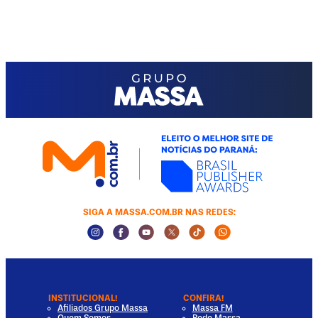
SIGA A MASSA.COM.BR NAS REDES:
Instagram Social Media
Facebook Social Media
Youtube Social Media
Twitter Social Media
Tiktok Social Media
Whatsapp Socia
INSTITUCIONAL!
CONFIRA!
Afiliados Grupo Massa
Massa FM
Quem Somos
Rede Massa