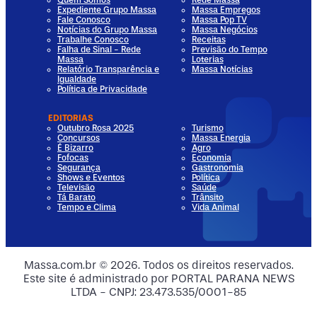
Expediente Grupo Massa
Massa Empregos
Fale Conosco
Massa Pop TV
Notícias do Grupo Massa
Massa Negócios
Trabalhe Conosco
Receitas
Falha de Sinal - Rede
Previsão do Tempo
Massa
Loterias
Relatório Transparência e
Massa Notícias
Igualdade
Política de Privacidade
EDITORIAS
Outubro Rosa 2025
Turismo
Concursos
Massa Energia
É Bizarro
Agro
Fofocas
Economia
Segurança
Gastronomia
Shows e Eventos
Política
Televisão
Saúde
Tá Barato
Trânsito
Tempo e Clima
Vida Animal
dia
 Media
al Media
ocial Media
Massa.com.br © 2026. Todos os direitos reservados.
Este site é administrado por PORTAL PARANA NEWS
ia
ial Media
LTDA - CNPJ: 23.473.535/0001-85