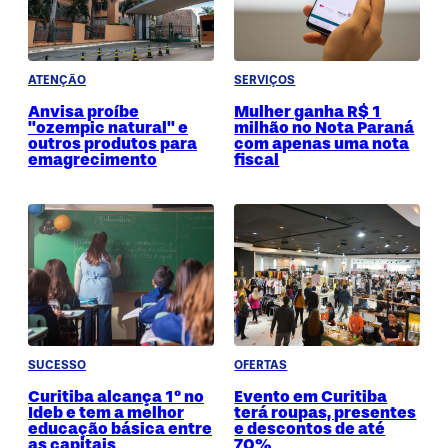
ATENÇÃO
SERVIÇOS
Anvisa proíbe
Mulher ganha R$ 1
"ozempic natural" e
milhão no Nota Paraná
outros produtos para
com apenas uma nota
emagrecimento
fiscal
SUCESSO
OFERTAS
Curitiba alcança 1º no
Evento em Curitiba
Ideb e tem a melhor
terá roupas, presentes
educação básica entre
e descontos de até
as capitais
70%