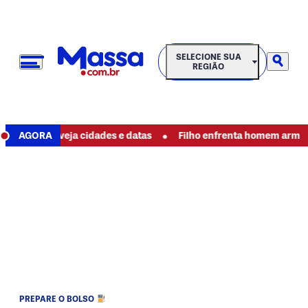
SELECIONE SUA REGIÃO
SELECIONE SUA
REGIÃO
•
026; veja cidades e datas
AGORA
Filho enfrenta homem armado e salv
PREPARE O BOLSO