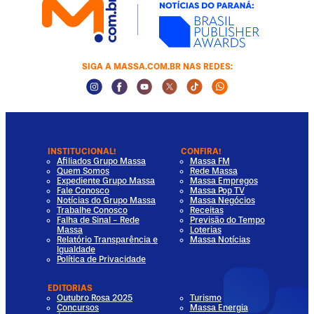
SIGA A MASSA.COM.BR NAS REDES:
Instagram Social Media
Facebook Social Media
Youtube Social Media
Twitter Social Media
Tiktok Social Media
Whatsapp Socia
INSTITUCIONAL!
CONFIRA!
Afiliados Grupo Massa
Massa FM
Quem Somos
Rede Massa
Expediente Grupo Massa
Massa Empregos
Fale Conosco
Massa Pop TV
Notícias do Grupo Massa
Massa Negócios
Trabalhe Conosco
Receitas
Falha de Sinal - Rede
Previsão do Tempo
Massa
Loterias
Relatório Transparência e
Massa Notícias
Igualdade
Política de Privacidade
EDITORIAS
Outubro Rosa 2025
Turismo
Concursos
Massa Energia