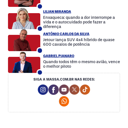
LILIAN MIRANDA
Enxaqueca: quando a dor interrompe a
vida e o autocuidado pode fazer a
diferença
ANTÔNIO CARLOS DA SILVA
Jetour lança SUV 4x4 híbrido de quase
600 cavalos de potência
GABRIEL PIANARO
Quando todos têm o mesmo avião, vence
o melhor piloto
SIGA A MASSA.COM.BR NAS REDES:
Instagram Social Media
Facebook Social Media
Youtube Social Media
Twitter Social Media
Tiktok Social Med
Whatsapp Social Media