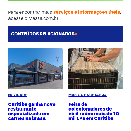
Para encontrar mais
serviços e informações úteis
,
acesse o Massa.com.br
CONTEÚDOS RELACIONADOS
NOVIDADE
MÚSICA E NOSTALGIA
Curitiba ganha novo
Feira de
restaurante
colecionadores de
especializado em
vinil reúne mais de 10
carnes na brasa
mil LPs em Curitiba