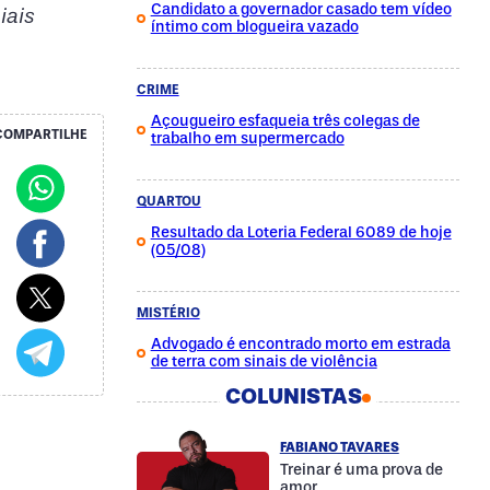
Candidato a governador casado tem vídeo
iais
íntimo com blogueira vazado
CRIME
Açougueiro esfaqueia três colegas de
COMPARTILHE
trabalho em supermercado
QUARTOU
Resultado da Loteria Federal 6089 de hoje
(05/08)
MISTÉRIO
Advogado é encontrado morto em estrada
de terra com sinais de violência
COLUNISTAS
FABIANO TAVARES
Treinar é uma prova de
amor