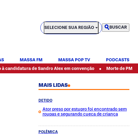
SELECIONE SUA REGIÃO
BUSCAR
SELECIONE SUA REGIÃO
AS
MASSA FM
MASSA POP TV
PODCASTS
•
ura de Sandro Alex em convenção
Morte de PM durante aula de
MAIS LIDAS
DETIDO
Ator preso por estupro foi encontrado sem
roupas e segurando cueca de criança
POLÊMICA