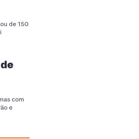
sou de 150
i
 de
, mas com
rão e