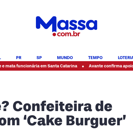
L
PR
SP
MUNDO
TEMPO
LOTERI
•
ionária em Santa Catarina
Avante confirma apoio à candidat
 Confeiteira de
 com ‘Cake Burguer’