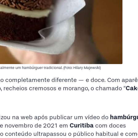
ualmente um hambúrguer tradicional. (Foto: Hilary Majewski)
 completamente diferente — e doce. Com aparê
Cak
lo, recheios cremosos e morango, o chamado “
hambúrgu
ralizou na web após publicar um vídeo do
Curitiba
esde novembro de 2021 em
com doces
o conteúdo ultrapassou o público habitual e co