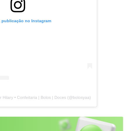
a publicação no Instagram
 Hilary • Confeitaria | Bolos | Doces (@bolosyaa)