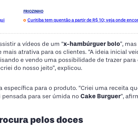
FRIOZINHO
gui
Curitiba tem quentão a partir de R$ 10; veja onde enco
x-hambúrguer bolo
ssistir a vídeos de um “
”, mas
mais atrativa para os clientes. “A ideia inicial veio
sando e vendo uma possibilidade de trazer para 
riei do nosso jeito”, explicou.
specífica para o produto. “Criei uma receita q
Cake Burguer
oi pensada para ser úmida no
”, afi
rocura pelos doces