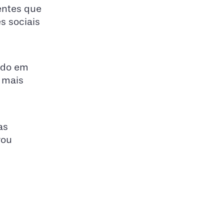
entes que
s sociais
tado em
r mais
as
vou