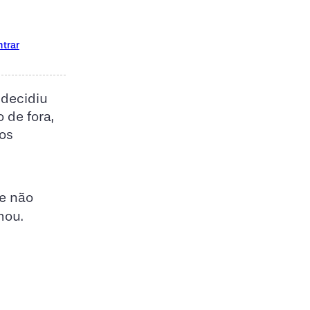
ntrar
 decidiu
 de fora,
os
ue não
rmou.