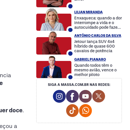
LILIAN MIRANDA
Enxaqueca: quando a dor
interrompe a vida e o
autocuidado pode fazer
a diferença
ANTÔNIO CARLOS DA SILVA
Jetour lança SUV 4x4
híbrido de quase 600
cavalos de potência
GABRIEL PIANARO
Quando todos têm o
mesmo avião, vence o
ncia
melhor piloto
e
SIGA A MASSA.COM.BR NAS REDES:
Instagram Social Media
Facebook Social Media
Youtube Social M
Twitter Soc
Tiktok Social Media
Whatsapp Social
er doce
.
meçou a