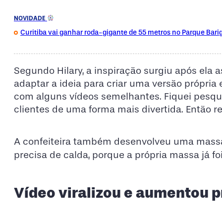
NOVIDADE
Curitiba vai ganhar roda-gigante de 55 metros no Parque Bari
Segundo Hilary, a inspiração surgiu após ela a
adaptar a ideia para criar uma versão própria e 
com alguns vídeos semelhantes. Fiquei pesqui
clientes de uma forma mais divertida. Então rec
A confeiteira também desenvolveu uma massa e
precisa de calda, porque a própria massa já f
Vídeo viralizou e aumentou p