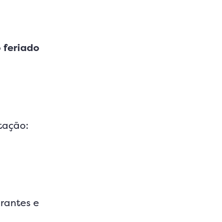
o
feriado
ntação:
urantes e