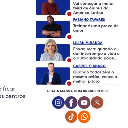
Vai começar a maior
feira de ônibus da
América Latina
FABIANO TAVARES
Treinar é uma prova de
amor
LILIAN MIRANDA
Enxaqueca: quando a
dor interrompe a vida e
o autocuidado pode
fazer a diferença
GABRIEL PIANARO
Quando todos têm o
mesmo avião, vence o
melhor piloto
 ficar
SIGA A MASSA.COM.BR NAS REDES:
os centros
Instagram Social Media
Facebook Social Medi
Youtube Social 
Twitter So
Tiktok Social Media
Whatsapp Social