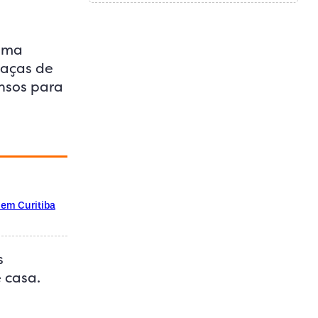
uema
raças de
nsos para
o em Curitiba
s
 casa.