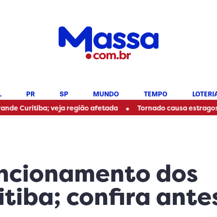
L
PR
SP
MUNDO
TEMPO
LOTERI
•
iba; veja região afetada
Tornado causa estragos e deixa 
uncionamento dos
tiba; confira ante