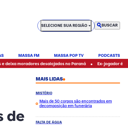
SELECIONE SUA REGIÃO
BUSCAR
SELECIONE SUA REGIÃO
AS
MASSA FM
MASSA POP TV
PODCASTS
•
moradores desalojados no Paraná
Ex-jogador é flagrado e
MAIS LIDAS
MISTÉRIO
Mais de 50 corpos são encontrados em
decomposição em funerária
s de
FALTA DE ÁGUA