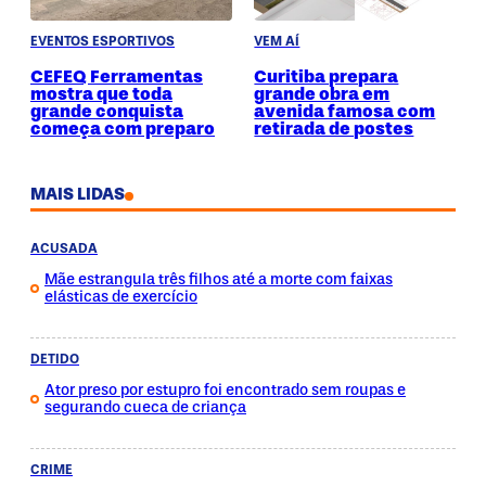
EVENTOS ESPORTIVOS
VEM AÍ
CEFEQ Ferramentas
Curitiba prepara
mostra que toda
grande obra em
grande conquista
avenida famosa com
começa com preparo
retirada de postes
MAIS LIDAS
ACUSADA
Mãe estrangula três filhos até a morte com faixas
elásticas de exercício
DETIDO
Ator preso por estupro foi encontrado sem roupas e
segurando cueca de criança
CRIME