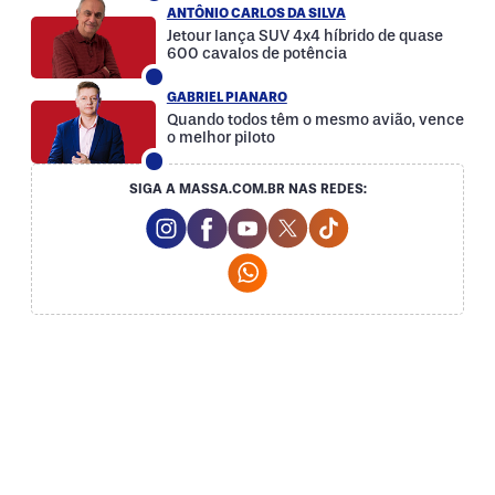
ANTÔNIO CARLOS DA SILVA
Jetour lança SUV 4x4 híbrido de quase
600 cavalos de potência
GABRIEL PIANARO
Quando todos têm o mesmo avião, vence
o melhor piloto
SIGA A MASSA.COM.BR NAS REDES:
Instagram Social Media
Facebook Social Media
Youtube Social Media
Twitter Social Media
Tiktok Social Med
Whatsapp Social Media