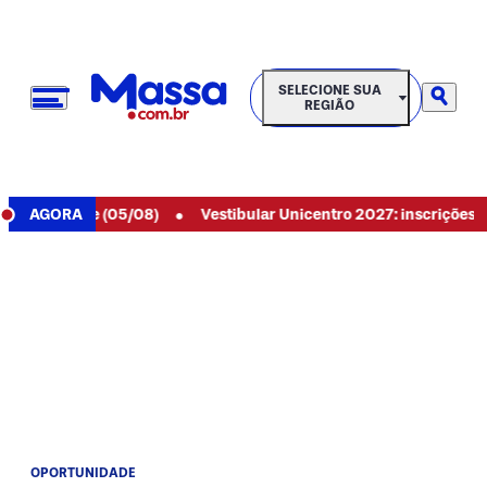
SELECIONE SUA REGIÃO
SELECIONE SUA
REGIÃO
•
 de hoje (05/08)
AGORA
Vestibular Unicentro 2027: inscrições aberta
OPORTUNIDADE