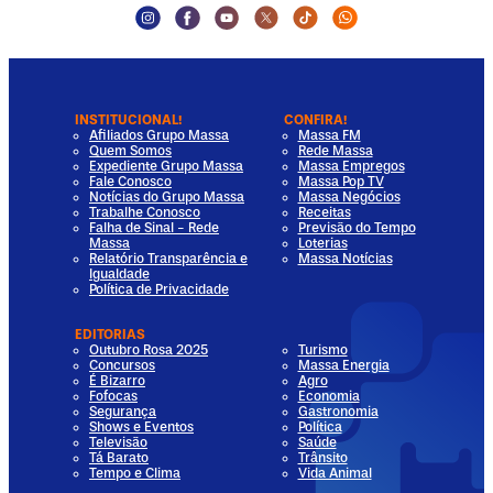
Instagram Social Media
Facebook Social Media
Youtube Social Media
Twitter Social Media
Tiktok Social Media
Whatsapp Socia
INSTITUCIONAL!
CONFIRA!
Afiliados Grupo Massa
Massa FM
Quem Somos
Rede Massa
Expediente Grupo Massa
Massa Empregos
Fale Conosco
Massa Pop TV
Notícias do Grupo Massa
Massa Negócios
Trabalhe Conosco
Receitas
Falha de Sinal - Rede
Previsão do Tempo
Massa
Loterias
Relatório Transparência e
Massa Notícias
Igualdade
Política de Privacidade
EDITORIAS
Outubro Rosa 2025
Turismo
Concursos
Massa Energia
É Bizarro
Agro
Fofocas
Economia
Segurança
Gastronomia
Shows e Eventos
Política
Televisão
Saúde
Tá Barato
Trânsito
Tempo e Clima
Vida Animal