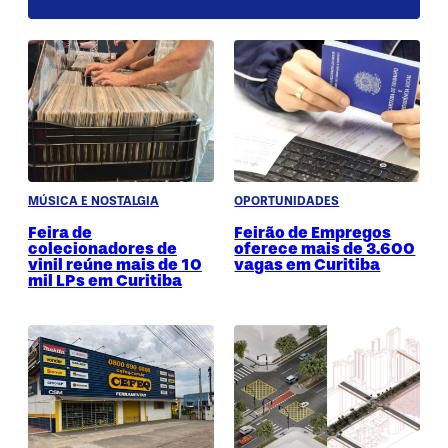
MÚSICA E NOSTALGIA
OPORTUNIDADES
Feira de
Feirão de Empregos
colecionadores de
oferece mais de 3.600
vinil reúne mais de 10
vagas em Curitiba
mil LPs em Curitiba