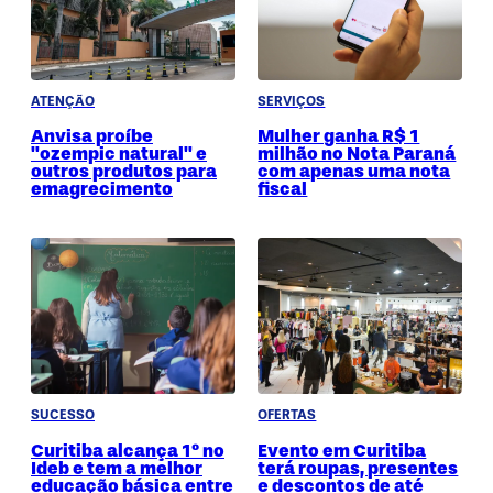
ATENÇÃO
SERVIÇOS
Anvisa proíbe
Mulher ganha R$ 1
"ozempic natural" e
milhão no Nota Paraná
outros produtos para
com apenas uma nota
emagrecimento
fiscal
SUCESSO
OFERTAS
Curitiba alcança 1º no
Evento em Curitiba
Ideb e tem a melhor
terá roupas, presentes
educação básica entre
e descontos de até