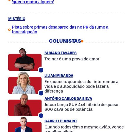
'queria matar alguém'
MISTÉRIO
Pista sobre primas desaparecidas no PR dá rumo à
investigação
COLUNISTAS
FABIANO TAVARES
Treinar é uma prova de amor
LILIAN MIRANDA
Enxaqueca: quando a dor interrompe a
vida e o autocuidado pode fazer a
diferença
ANTÔNIO CARLOS DA SILVA
Jetour lança SUV 4x4 híbrido de quase
600 cavalos de potência
GABRIEL PIANARO
Quando todos têm o mesmo avião, vence
o melhor piloto