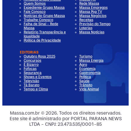
Quem Somos
Rede Massa
Expediente Grupo Massa
Massa Empregos
Fale Conosco
Massa Pop TV
Notícias do Grupo Massa
Massa Negócios
Trabalhe Conosco
Receitas
Falha de Sinal - Rede
Previsão do Tempo
Massa
Loterias
Relatório Transparência e
Massa Notícias
Igualdade
Política de Privacidade
EDITORIAS
Outubro Rosa 2025
Turismo
Concursos
Massa Energia
É Bizarro
Agro
Fofocas
Economia
Segurança
Gastronomia
Shows e Eventos
Política
Televisão
Saúde
Tá Barato
Trânsito
Tempo e Clima
Vida Animal
dia
 Media
al Media
ocial Media
Massa.com.br © 2026. Todos os direitos reservados.
Este site é administrado por PORTAL PARANA NEWS
ia
ial Media
LTDA - CNPJ: 23.473.535/0001-85