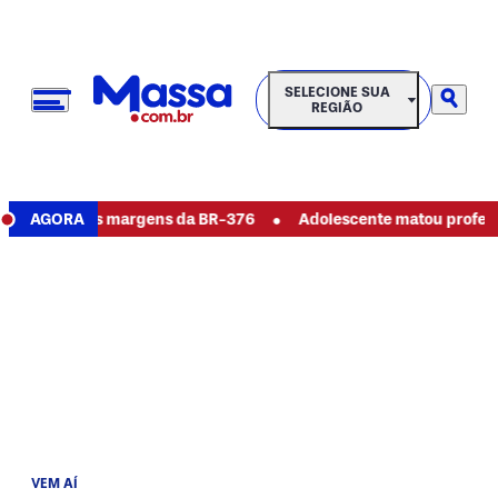
SELECIONE SUA REGIÃO
SELECIONE SUA
REGIÃO
•
 lago às margens da BR-376
AGORA
Adolescente matou professores e a
VEM AÍ