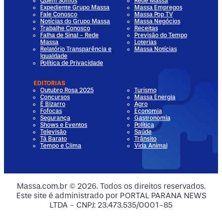
Quem Somos
Rede Massa
Expediente Grupo Massa
Massa Empregos
Fale Conosco
Massa Pop TV
Notícias do Grupo Massa
Massa Negócios
Trabalhe Conosco
Receitas
Falha de Sinal - Rede
Previsão do Tempo
Massa
Loterias
Relatório Transparência e
Massa Notícias
Igualdade
Política de Privacidade
EDITORIAS
Outubro Rosa 2025
Turismo
Concursos
Massa Energia
É Bizarro
Agro
Fofocas
Economia
Segurança
Gastronomia
Shows e Eventos
Política
Televisão
Saúde
Tá Barato
Trânsito
Tempo e Clima
Vida Animal
dia
 Media
al Media
ocial Media
Massa.com.br © 2026. Todos os direitos reservados.
Este site é administrado por PORTAL PARANA NEWS
ia
ial Media
LTDA - CNPJ: 23.473.535/0001-85