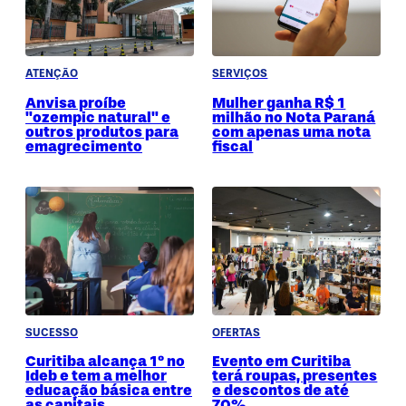
ATENÇÃO
SERVIÇOS
Anvisa proíbe
Mulher ganha R$ 1
"ozempic natural" e
milhão no Nota Paraná
outros produtos para
com apenas uma nota
emagrecimento
fiscal
SUCESSO
OFERTAS
Curitiba alcança 1º no
Evento em Curitiba
Ideb e tem a melhor
terá roupas, presentes
educação básica entre
e descontos de até
as capitais
70%