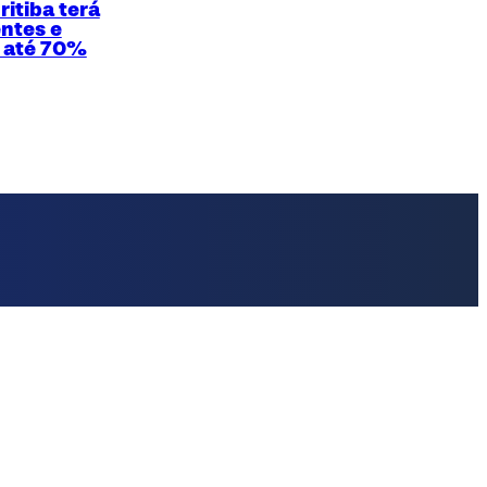
itiba terá
ntes e
 até 70%