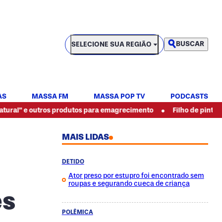
SELECIONE SUA REGIÃO
BUSCAR
SELECIONE SUA REGIÃO
AS
MASSA FM
MASSA POP TV
PODCASTS
•
utros produtos para emagrecimento
Filho de pintor espancado 
MAIS LIDAS
DETIDO
Ator preso por estupro foi encontrado sem
roupas e segurando cueca de criança
es
POLÊMICA