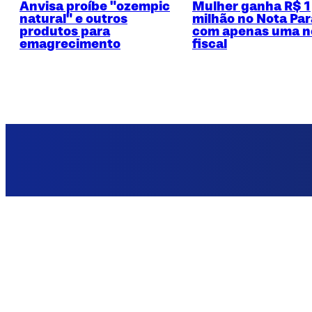
Anvisa proíbe "ozempic
Mulher ganha R$ 1
natural" e outros
milhão no Nota Pa
produtos para
com apenas uma n
emagrecimento
fiscal