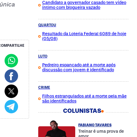
Candidato a governador casado tem vídeo
única
íntimo com blogueira vazado
QUARTOU
Resultado da Loteria Federal 6089 de hoje
(05/08)
COMPARTILHE
LUTO
Pedreiro espancado até a morte após
discussão com jovem é identificado
CRIME
Filhos estrangulados até a morte pela mãe
são identificados
COLUNISTAS
FABIANO TAVARES
Treinar é uma prova de
amor