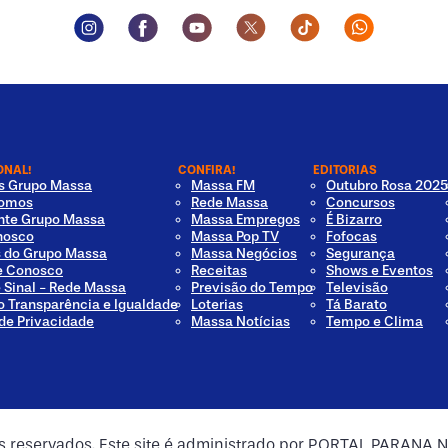
Instagram Social Media
Facebook Social Media
Youtube Social Media
Twitter Social Media
Tiktok Social Med
Whatsapp 
ONAL!
CONFIRA!
EDITORIAS
os Grupo Massa
Massa FM
Outubro Rosa 2025
omos
Rede Massa
Concursos
nte Grupo Massa
Massa Empregos
É Bizarro
nosco
Massa Pop TV
Fofocas
s do Grupo Massa
Massa Negócios
Segurança
e Conosco
Receitas
Shows e Eventos
e Sinal - Rede Massa
Previsão do Tempo
Televisão
o Transparência e Igualdade
Loterias
Tá Barato
 de Privacidade
Massa Notícias
Tempo e Clima
os reservados. Este site é administrado por PORTAL PARANA