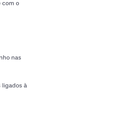
e com o
unho nas
 ligados à