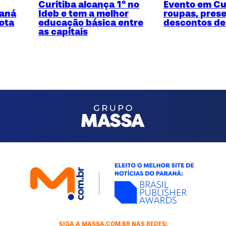
Curitiba alcança 1º no
Evento em Cur
raná
Ideb e tem a melhor
roupas, prese
ota
educação básica entre
descontos de
as capitais
SIGA A MASSA.COM.BR NAS REDES: