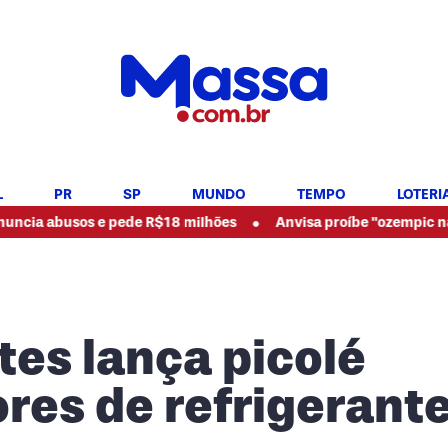
L
PR
SP
MUNDO
TEMPO
LOTERI
•
sos e pede R$18 milhões
Anvisa proíbe "ozempic natural" e o
es lança picolé
res de refrigerant