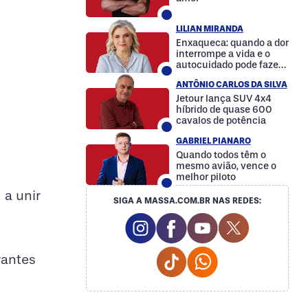
LILIAN MIRANDA
Enxaqueca: quando a dor
interrompe a vida e o
autocuidado pode fazer
a diferença
ANTÔNIO CARLOS DA SILVA
Jetour lança SUV 4x4
híbrido de quase 600
cavalos de potência
GABRIEL PIANARO
Quando todos têm o
mesmo avião, vence o
melhor piloto
 a unir
SIGA A MASSA.COM.BR NAS REDES:
Instagram Social Media
Facebook Social Media
Youtube Social M
Twitter Soc
Tiktok Social Media
Whatsapp Social
rantes