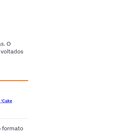
s. O
 voltados
m ‘Cake
o formato