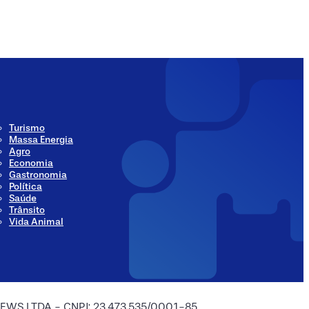
ia
Social Media
Turismo
Massa Energia
Agro
Economia
Gastronomia
Política
Saúde
Trânsito
Vida Animal
 NEWS LTDA - CNPJ: 23.473.535/0001-85