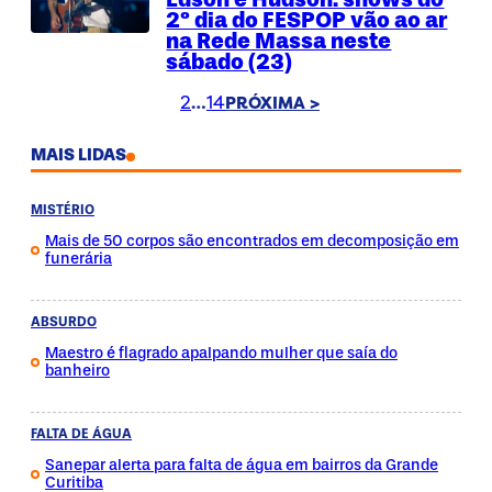
2º dia do FESPOP vão ao ar
na Rede Massa neste
sábado (23)
1
2
14
…
PRÓXIMA >
MAIS LIDAS
MISTÉRIO
Mais de 50 corpos são encontrados em decomposição em
funerária
ABSURDO
Maestro é flagrado apalpando mulher que saía do
banheiro
FALTA DE ÁGUA
Sanepar alerta para falta de água em bairros da Grande
Curitiba