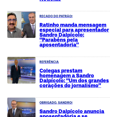
RECADO DO PATRÃO!
Ratinho manda mensagem
especial para apresentador
Sandro Dalpícolo:
“Parabéns pela
aposentadoria”
REFERÊNCIA
Colegas prestam
homenagem a Sandro
Dalpícolo: “Um dos grandes
corações do jornalismo”
OBRIGADO, SANDRO!
Sandro Dalpícolo anuncia
aposentadoria e se