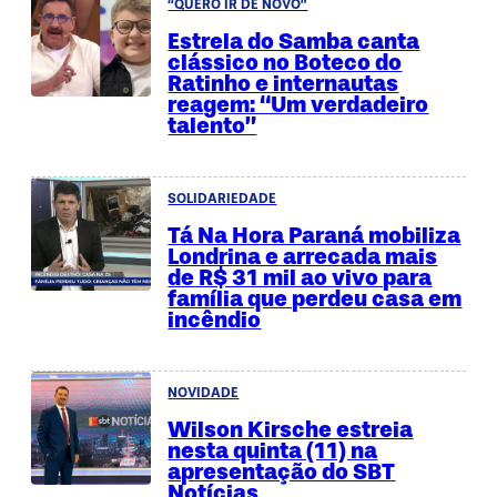
“QUERO IR DE NOVO”
Estrela do Samba canta
clássico no Boteco do
Ratinho e internautas
reagem: “Um verdadeiro
talento”
SOLIDARIEDADE
Tá Na Hora Paraná mobiliza
Londrina e arrecada mais
de R$ 31 mil ao vivo para
família que perdeu casa em
incêndio
NOVIDADE
Wilson Kirsche estreia
nesta quinta (11) na
apresentação do SBT
Notícias