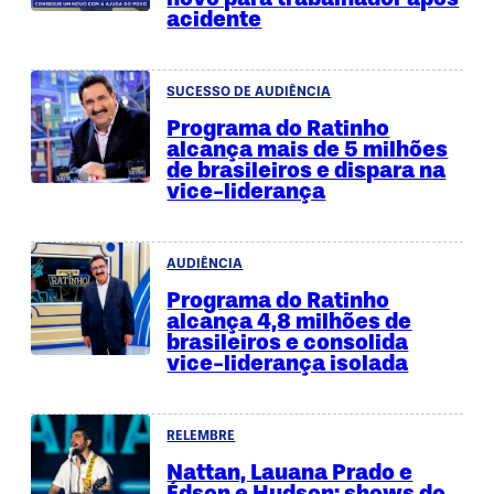
acidente
SUCESSO DE AUDIÊNCIA
Programa do Ratinho
alcança mais de 5 milhões
de brasileiros e dispara na
vice-liderança
AUDIÊNCIA
Programa do Ratinho
alcança 4,8 milhões de
brasileiros e consolida
vice-liderança isolada
RELEMBRE
Nattan, Lauana Prado e
Édson e Hudson: shows do