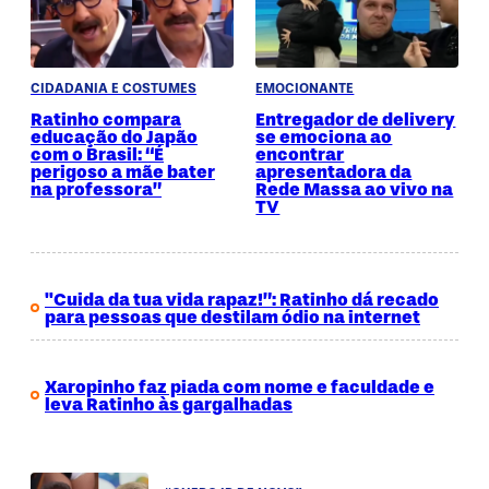
CIDADANIA E COSTUMES
EMOCIONANTE
Ratinho compara
Entregador de delivery
educação do Japão
se emociona ao
com o Brasil: “É
encontrar
perigoso a mãe bater
apresentadora da
na professora”
Rede Massa ao vivo na
TV
"Cuida da tua vida rapaz!”: Ratinho dá recado
para pessoas que destilam ódio na internet
Xaropinho faz piada com nome e faculdade e
leva Ratinho às gargalhadas