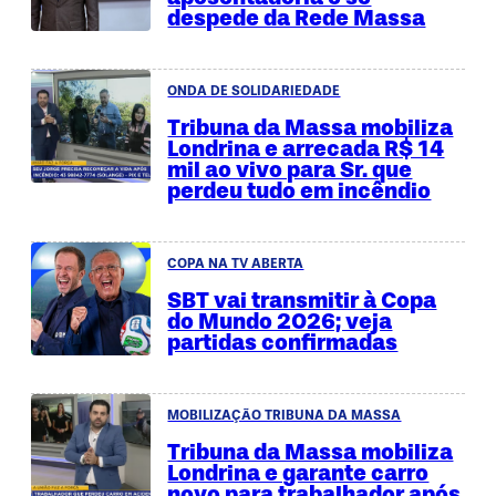
despede da Rede Massa
ONDA DE SOLIDARIEDADE
Tribuna da Massa mobiliza
Londrina e arrecada R$ 14
mil ao vivo para Sr. que
perdeu tudo em incêndio
COPA NA TV ABERTA
SBT vai transmitir à Copa
do Mundo 2026; veja
partidas confirmadas
MOBILIZAÇÃO TRIBUNA DA MASSA
Tribuna da Massa mobiliza
Londrina e garante carro
novo para trabalhador após