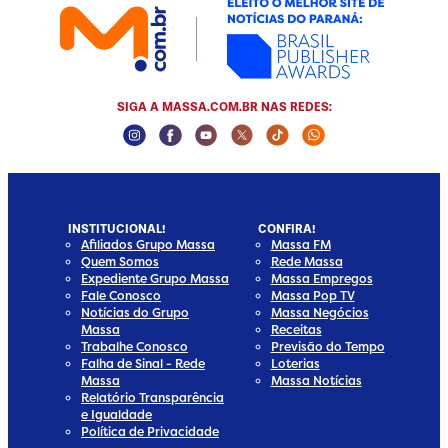
SIGA A MASSA.COM.BR NAS REDES:
Instagram Social Media
Facebook Social Media
Youtube Social Media
Twitter Social Media
Tiktok Social Media
Whatsapp Socia
INSTITUCIONAL!
CONFIRA!
Afiliados Grupo Massa
Massa FM
Quem Somos
Rede Massa
Expediente Grupo Massa
Massa Empregos
Fale Conosco
Massa Pop TV
Notícias do Grupo
Massa Negócios
Massa
Receitas
Trabalhe Conosco
Previsão do Tempo
Falha de Sinal - Rede
Loterias
Massa
Massa Notícias
Relatório Transparência
e Igualdade
Política de Privacidade