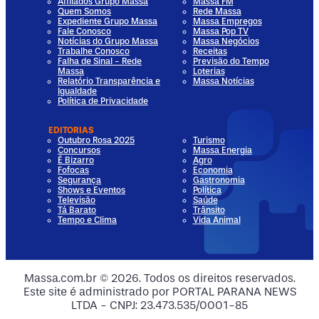
Afiliados Grupo Massa
Massa FM
Quem Somos
Rede Massa
Expediente Grupo Massa
Massa Empregos
Fale Conosco
Massa Pop TV
Notícias do Grupo Massa
Massa Negócios
Trabalhe Conosco
Receitas
Falha de Sinal - Rede
Previsão do Tempo
Massa
Loterias
Relatório Transparência e
Massa Notícias
Igualdade
Política de Privacidade
EDITORIAS
Outubro Rosa 2025
Turismo
Concursos
Massa Energia
É Bizarro
Agro
Fofocas
Economia
Segurança
Gastronomia
Shows e Eventos
Política
Televisão
Saúde
Tá Barato
Trânsito
Tempo e Clima
Vida Animal
dia
 Media
al Media
ocial Media
Massa.com.br © 2026. Todos os direitos reservados.
Este site é administrado por PORTAL PARANA NEWS
ia
ial Media
LTDA - CNPJ: 23.473.535/0001-85