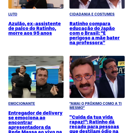
LUTO
CIDADANIA E COSTUMES
Azulão, ex-assistente
Ratinho compara
de palco do Ratinho,
educação do Japão
morre aos 95 anos
com o Brasil: “É
perigoso a mãe bater
na professora”
EMOCIONANTE
"AMAI O PRÓXIMO COMO A TI
MESMO"
Entregador de delivery
"Cuida da tua vida
se emociona ao
rapaz!”: Ratinho dá
encontrar
recado para pessoas
apresentadora da
que destilam ódio na
Rede Massa ao vivo na