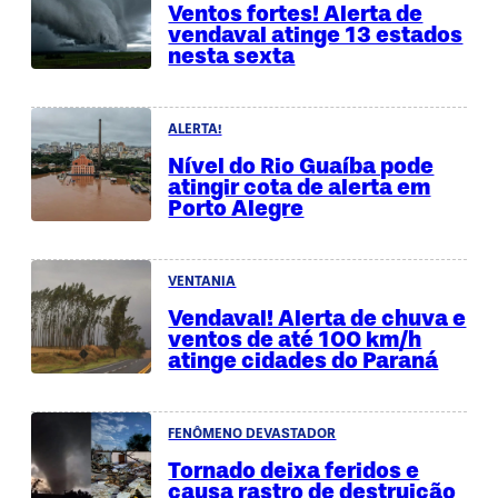
Ventos fortes! Alerta de
vendaval atinge 13 estados
nesta sexta
ALERTA!
Nível do Rio Guaíba pode
atingir cota de alerta em
Porto Alegre
VENTANIA
Vendaval! Alerta de chuva e
ventos de até 100 km/h
atinge cidades do Paraná
FENÔMENO DEVASTADOR
Tornado deixa feridos e
causa rastro de destruição