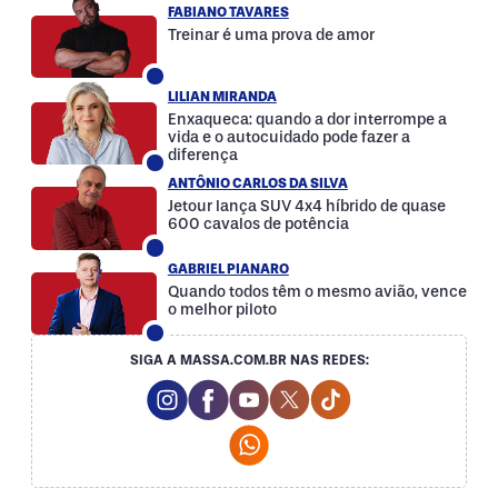
FABIANO TAVARES
Treinar é uma prova de amor
LILIAN MIRANDA
Enxaqueca: quando a dor interrompe a
vida e o autocuidado pode fazer a
diferença
ANTÔNIO CARLOS DA SILVA
Jetour lança SUV 4x4 híbrido de quase
600 cavalos de potência
GABRIEL PIANARO
Quando todos têm o mesmo avião, vence
o melhor piloto
SIGA A MASSA.COM.BR NAS REDES:
Instagram Social Media
Facebook Social Media
Youtube Social Media
Twitter Social Media
Tiktok Social Med
Whatsapp Social Media