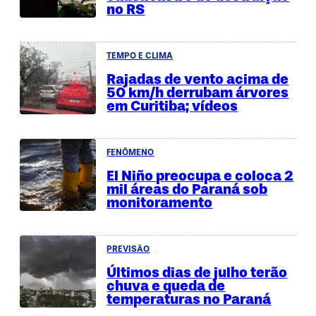
no RS
TEMPO E CLIMA
Rajadas de vento acima de
50 km/h derrubam árvores
em Curitiba; vídeos
FENÔMENO
El Niño preocupa e coloca 2
mil áreas do Paraná sob
monitoramento
PREVISÃO
Últimos dias de julho terão
chuva e queda de
temperaturas no Paraná