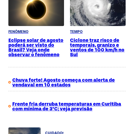
FENÔMENO
TEMPO
Eclipse solar de agosto
Ciclone traz risco de
poderá ser visto do
temporais, granizo e
Brasil? Veja onde
ventos de 100 km/h no
observar o fenômeno
Sul
Chuva forte! Agosto começa com alerta de
vendaval em 10 estados
Frente fria derruba temperaturas em Curitiba
com mínima de 3°C; veja previsão
CUIDADO!