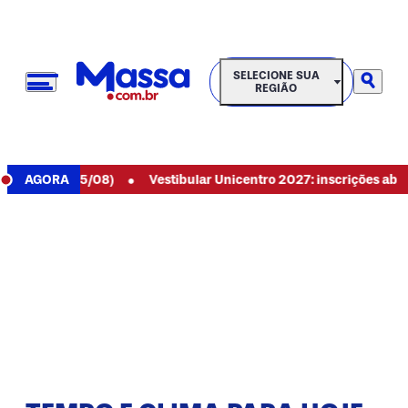
SELECIONE SUA REGIÃO
SELECIONE SUA
REGIÃO
•
 hoje (05/08)
AGORA
Vestibular Unicentro 2027: inscrições abertas p