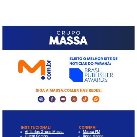
SIGA A MASSA.COM.BR NAS REDES:
Instagram Social Media
Facebook Social Media
Youtube Social Media
Twitter Social Media
Tiktok Social Media
Whatsapp Socia
INSTITUCIONAL!
CONFIRA!
Afiliados Grupo Massa
Massa FM
Quem Somos
Rede Massa