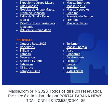
Expediente Grupo Massa
Massa Empregos
Fale Conosco
Massa Pop TV
Notícias do Grupo Massa
Massa Negócios
Trabalhe Conosco
Receitas
Falha de Sinal - Rede
Previsão do Tempo
Massa
Loterias
Relatório Transparência e
Massa Notícias
Igualdade
Política de Privacidade
EDITORIAS
Outubro Rosa 2025
Turismo
Concursos
Massa Energia
É Bizarro
Agro
Fofocas
Economia
Segurança
Gastronomia
Shows e Eventos
Política
Televisão
Saúde
Tá Barato
Trânsito
Tempo e Clima
Vida Animal
dia
 Media
al Media
ocial Media
Massa.com.br © 2026. Todos os direitos reservados.
Este site é administrado por PORTAL PARANA NEWS
ia
ial Media
LTDA - CNPJ: 23.473.535/0001-85