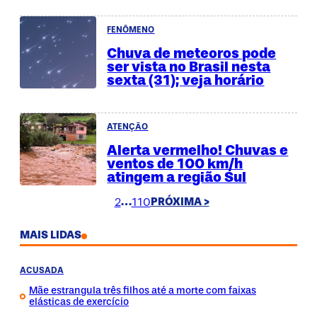
FENÔMENO
Chuva de meteoros pode
ser vista no Brasil nesta
sexta (31); veja horário
ATENÇÃO
Alerta vermelho! Chuvas e
ventos de 100 km/h
atingem a região Sul
1
2
…
110
PRÓXIMA >
MAIS LIDAS
ACUSADA
Mãe estrangula três filhos até a morte com faixas
elásticas de exercício