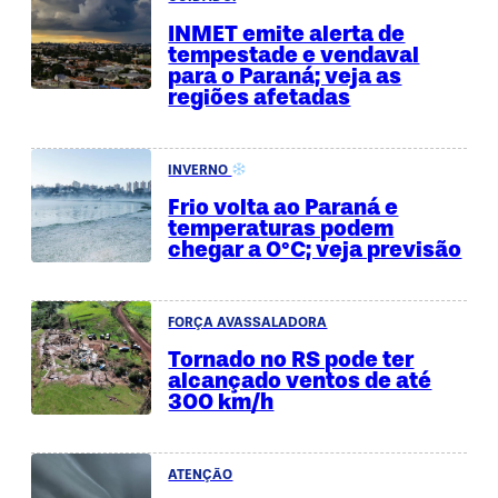
INMET emite alerta de
tempestade e vendaval
para o Paraná; veja as
regiões afetadas
INVERNO
Frio volta ao Paraná e
temperaturas podem
chegar a 0°C; veja previsão
FORÇA AVASSALADORA
Tornado no RS pode ter
alcançado ventos de até
300 km/h
ATENÇÃO