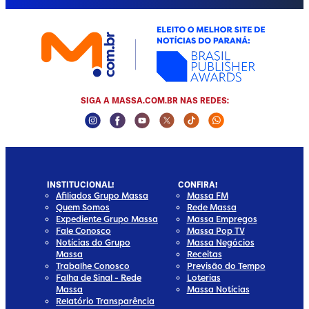
SIGA A MASSA.COM.BR NAS REDES:
Instagram Social Media
Facebook Social Media
Youtube Social Media
Twitter Social Media
Tiktok Social Media
Whatsapp Socia
INSTITUCIONAL!
CONFIRA!
Afiliados Grupo Massa
Massa FM
Quem Somos
Rede Massa
Expediente Grupo Massa
Massa Empregos
Fale Conosco
Massa Pop TV
Notícias do Grupo
Massa Negócios
Massa
Receitas
Trabalhe Conosco
Previsão do Tempo
Falha de Sinal - Rede
Loterias
Massa
Massa Notícias
Relatório Transparência