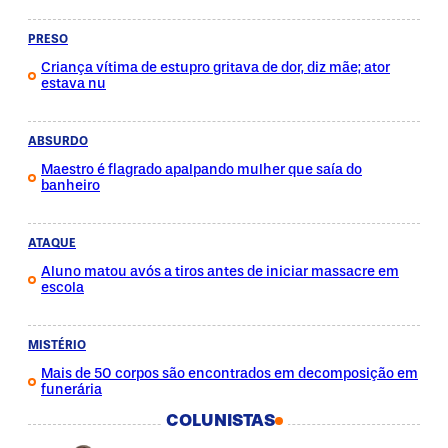
PRESO
Criança vítima de estupro gritava de dor, diz mãe; ator
estava nu
ABSURDO
Maestro é flagrado apalpando mulher que saía do
banheiro
ATAQUE
Aluno matou avós a tiros antes de iniciar massacre em
escola
MISTÉRIO
Mais de 50 corpos são encontrados em decomposição em
funerária
COLUNISTAS