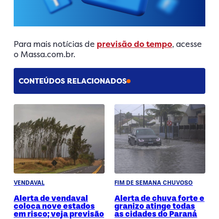
Para mais notícias de
previsão do tempo
, acesse
o Massa.com.br.
CONTEÚDOS RELACIONADOS
VENDAVAL
FIM DE SEMANA CHUVOSO
Alerta de vendaval
Alerta de chuva forte e
coloca nove estados
granizo atinge todas
em risco; veja previsão
as cidades do Paraná