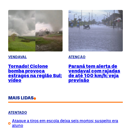
VENDAVAL
ATENÇÃO
Tornado! Ciclone
Paraná tem alerta de
bomba provoca
vendaval com rajadas
estragos na região Sul;
de até 100 km/h; veja
vídeo
previsão
MAIS LIDAS
ATENTADO
Ataque a tiros em escola deixa seis mortos; suspeito era
aluno