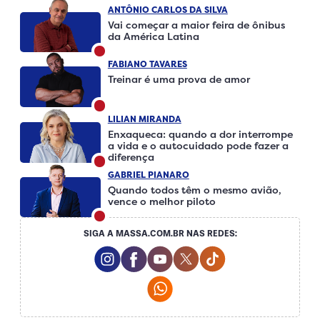
ANTÔNIO CARLOS DA SILVA
Vai começar a maior feira de ônibus
da América Latina
FABIANO TAVARES
Treinar é uma prova de amor
LILIAN MIRANDA
Enxaqueca: quando a dor interrompe
a vida e o autocuidado pode fazer a
diferença
GABRIEL PIANARO
Quando todos têm o mesmo avião,
vence o melhor piloto
SIGA A MASSA.COM.BR NAS REDES:
Instagram Social Media
Facebook Social Media
Youtube Social Media
Twitter Social Media
Tiktok Social Me
Whatsapp Social Media