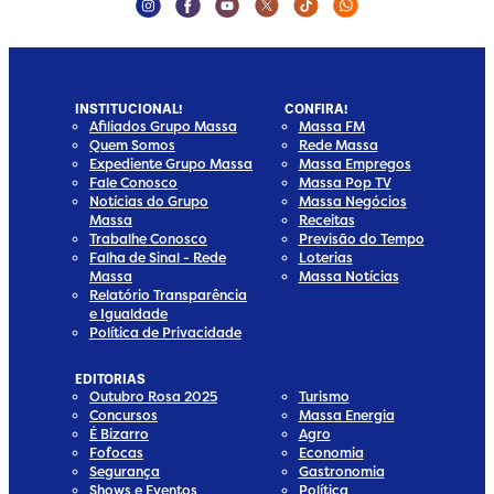
Instagram Social Media
Facebook Social Media
Youtube Social Media
Twitter Social Media
Tiktok Social Media
Whatsapp Socia
INSTITUCIONAL!
CONFIRA!
Afiliados Grupo Massa
Massa FM
Quem Somos
Rede Massa
Expediente Grupo Massa
Massa Empregos
Fale Conosco
Massa Pop TV
Notícias do Grupo
Massa Negócios
Massa
Receitas
Trabalhe Conosco
Previsão do Tempo
Falha de Sinal - Rede
Loterias
Massa
Massa Notícias
Relatório Transparência
e Igualdade
Política de Privacidade
EDITORIAS
Outubro Rosa 2025
Turismo
Concursos
Massa Energia
edia
 Media
ial Media
ocial Media
É Bizarro
Agro
Fofocas
Economia
dia
cial Media
Segurança
Gastronomia
Shows e Eventos
Política