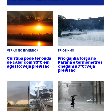
VERÃO NO INVERNO?
FRIOZINHO
Curitiba pode ter onda
Frio ganha força no
de calor com 33°C em
Paraná e termômetros
agosto; veja previsão
chegam a 7°C; veja
previsão