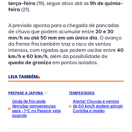
terça-feira
(19), segue ativo até as
9h de quinta-
feira
(21).
A previsão aponta para a chegada de pancadas
de chuva que podem acumular entre
20 e 30
mm/h ou até 50 mm em um único dia
. O avanço
da frente fria também traz o risco de ventos
intensos, com rajadas que podem oscilar entre
40
km/h e 60 km/h
, além da possibilidade de
queda de granizo
em pontos isolados.
LEIA TAMBÉM
PREPARE A JAPONA
TEMPESTADES
Onda de frio pode
Alerta! Chuvas e ventos
derrubar temperaturas
de 60 km/h podem atingir
para -1°C no Paraná; veja
Curitiba e região
quando