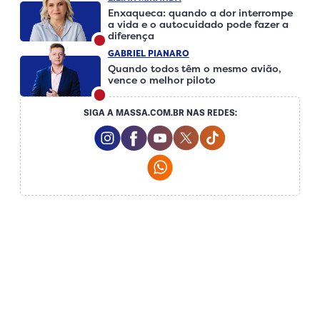
Enxaqueca: quando a dor interrompe
a vida e o autocuidado pode fazer a
diferença
GABRIEL PIANARO
Quando todos têm o mesmo avião,
vence o melhor piloto
SIGA A MASSA.COM.BR NAS REDES:
Instagram Social Media
Facebook Social Media
Youtube Social Media
Twitter Social Media
Tiktok Social Me
Whatsapp Social Media