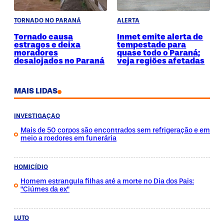
TORNADO NO PARANÁ
ALERTA
Tornado causa
Inmet emite alerta de
estragos e deixa
tempestade para
moradores
quase todo o Paraná;
desalojados no Paraná
veja regiões afetadas
MAIS LIDAS
INVESTIGAÇÃO
Mais de 50 corpos são encontrados sem refrigeração e em
meio a roedores em funerária
HOMICÍDIO
Homem estrangula filhas até a morte no Dia dos Pais:
"Ciúmes da ex"
LUTO