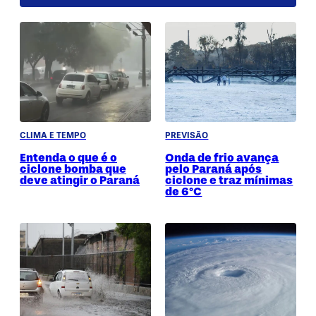
CLIMA E TEMPO
PREVISÃO
Entenda o que é o
Onda de frio avança
ciclone bomba que
pelo Paraná após
deve atingir o Paraná
ciclone e traz mínimas
de 6°C