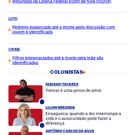
Resultado da Loteria Federal 6089 de hoje (05/08)
LUTO
Pedreiro espancado até a morte após discussão com
jovem é identificado
CRIME
Filhos estrangulados até a morte pela mãe são
identificados
COLUNISTAS
FABIANO TAVARES
Treinar é uma prova de amor
LILIAN MIRANDA
Enxaqueca: quando a dor interrompe a
vida e o autocuidado pode fazer a
diferença
ANTÔNIO CARLOS DA SILVA