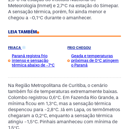
Meteorologia (Inmet) e 2,7°C na estação do Simepar.
A sensação térmica, porém, foi ainda menor e
chegou a -0,1°C durante o amanhecer.
LEIA TAMBÉM
FRIACA
FRIO CHEGOU
Paraná registra frio
Geada e temperaturas
intenso e sensação
próximas de 0°C atingem
térmica abaixo de -7°C
o Paraná
Na Região Metropolitana de Curitiba, o cenário
também foi de temperaturas extremamente baixas.
Colombo registrou 0,6°C. Em Fazenda Rio Grande, a
mínima ficou em 1,3°C, mas a sensação térmica
despencou para -2,8°C. Já em Lapa, os termômetros
chegaram a 0,2°C, enquanto a sensação térmica
atingiu -1,5°C. Pinhais amanheceu com mínima de
1,5°C.