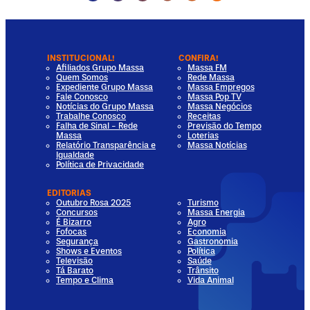
INSTITUCIONAL!
CONFIRA!
Afiliados Grupo Massa
Massa FM
Quem Somos
Rede Massa
Expediente Grupo Massa
Massa Empregos
Fale Conosco
Massa Pop TV
Notícias do Grupo Massa
Massa Negócios
Trabalhe Conosco
Receitas
Falha de Sinal - Rede
Previsão do Tempo
Massa
Loterias
Relatório Transparência e
Massa Notícias
Igualdade
Política de Privacidade
EDITORIAS
Outubro Rosa 2025
Turismo
Concursos
Massa Energia
É Bizarro
Agro
Fofocas
Economia
Segurança
Gastronomia
Shows e Eventos
Política
Televisão
Saúde
Tá Barato
Trânsito
Tempo e Clima
Vida Animal