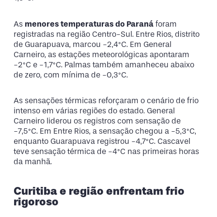
As
menores temperaturas do Paraná
foram
registradas na região Centro-Sul. Entre Rios, distrito
de Guarapuava, marcou -2,4°C. Em General
Carneiro, as estações meteorológicas apontaram
-2°C e -1,7°C. Palmas também amanheceu abaixo
de zero, com mínima de -0,3°C.
As sensações térmicas reforçaram o cenário de frio
intenso em várias regiões do estado. General
Carneiro liderou os registros com sensação de
-7,5°C. Em Entre Rios, a sensação chegou a -5,3°C,
enquanto Guarapuava registrou -4,7°C. Cascavel
teve sensação térmica de -4°C nas primeiras horas
da manhã.
Curitiba e região enfrentam frio
rigoroso