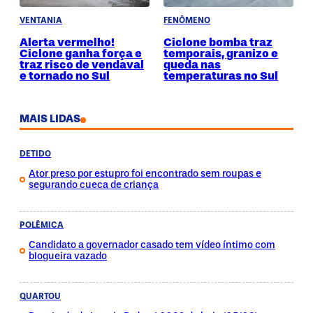
VENTANIA
FENÔMENO
Alerta vermelho!
Ciclone bomba traz
Ciclone ganha força e
temporais, granizo e
traz risco de vendaval
queda nas
e tornado no Sul
temperaturas no Sul
MAIS LIDAS
DETIDO
Ator preso por estupro foi encontrado sem roupas e
segurando cueca de criança
POLÊMICA
Candidato a governador casado tem vídeo íntimo com
blogueira vazado
QUARTOU