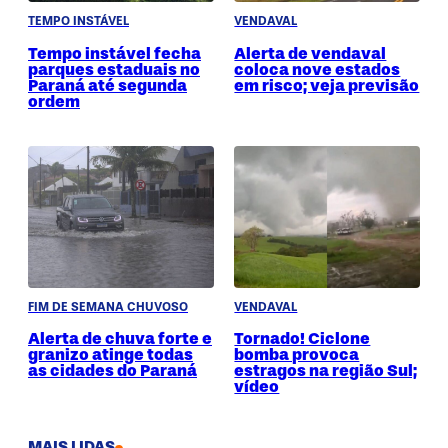
TEMPO INSTÁVEL
VENDAVAL
Tempo instável fecha
Alerta de vendaval
parques estaduais no
coloca nove estados
Paraná até segunda
em risco; veja previsão
ordem
FIM DE SEMANA CHUVOSO
VENDAVAL
Alerta de chuva forte e
Tornado! Ciclone
granizo atinge todas
bomba provoca
as cidades do Paraná
estragos na região Sul;
vídeo
MAIS LIDAS