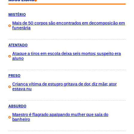
MISTÉRIO
Mais de 50 corpos são encontrados em decomposição em
funerária
ATENTADO
Ataque a tiros em escola deixa seis mortos; suspeito era
aluno
PRESO
Criança vítima de estupro gritava de dor, diz mãe; ator
estava nu
ABSURDO
Maestro é flagrado apalpando mulher que saía do
banheiro