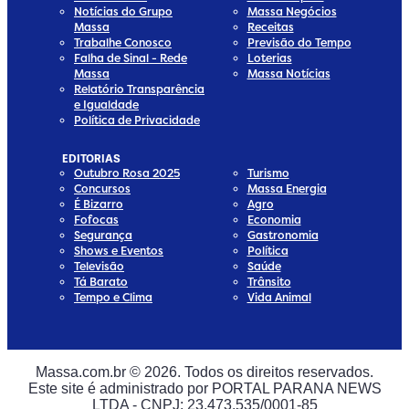
Notícias do Grupo
Massa Negócios
Massa
Receitas
Trabalhe Conosco
Previsão do Tempo
Falha de Sinal - Rede
Loterias
Massa
Massa Notícias
Relatório Transparência
e Igualdade
Política de Privacidade
EDITORIAS
Outubro Rosa 2025
Turismo
Concursos
Massa Energia
É Bizarro
Agro
Fofocas
Economia
Segurança
Gastronomia
Shows e Eventos
Política
Televisão
Saúde
Tá Barato
Trânsito
Tempo e Clima
Vida Animal
ia
Media
al Media
cial Media
Massa.com.br © 2026. Todos os direitos reservados.
Este site é administrado por PORTAL PARANA NEWS
ia
ial Media
LTDA - CNPJ: 23.473.535/0001-85