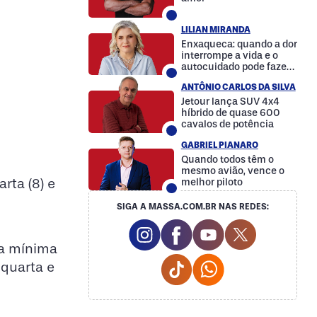
LILIAN MIRANDA
Enxaqueca: quando a dor
interrompe a vida e o
autocuidado pode fazer
a diferença
ANTÔNIO CARLOS DA SILVA
Jetour lança SUV 4x4
híbrido de quase 600
cavalos de potência
GABRIEL PIANARO
Quando todos têm o
mesmo avião, vence o
arta (8) e
melhor piloto
SIGA A MASSA.COM.BR NAS REDES:
Instagram Social Media
Facebook Social Media
Youtube Social M
Twitter Soc
ra mínima
Tiktok Social Media
Whatsapp Social
 quarta e