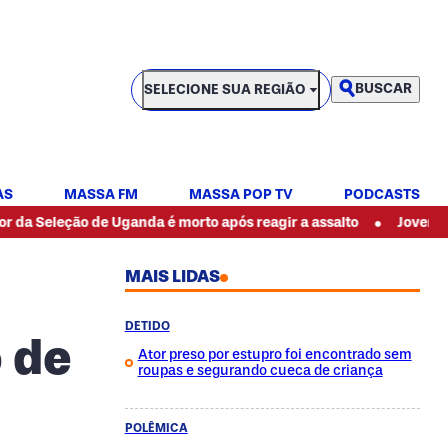
SELECIONE SUA REGIÃO
BUSCAR
SELECIONE SUA REGIÃO
AS
MASSA FM
MASSA POP TV
PODCASTS
•
ão de Uganda é morto após reagir a assalto
Jovem morre após 
MAIS LIDAS
DETIDO
 de
Ator preso por estupro foi encontrado sem
roupas e segurando cueca de criança
POLÊMICA