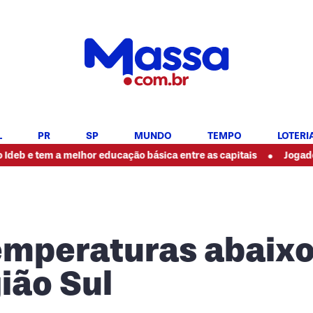
L
PR
SP
MUNDO
TEMPO
LOTERI
•
m a melhor educação básica entre as capitais
Jogador da Seleç
temperaturas abaixo
ião Sul