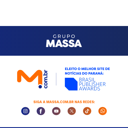
SIGA A MASSA.COM.BR NAS REDES:
Instagram Social Media
Facebook Social Media
Youtube Social Media
Twitter Social Media
Tiktok Social Med
Whatsapp 