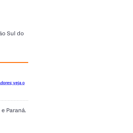
ão Sul do
dores; veja o
 e Paraná.