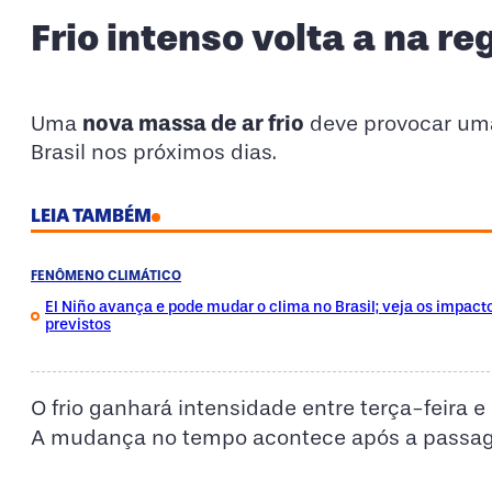
Frio intenso volta a na re
nova massa de ar frio
Uma
deve provocar u
Brasil nos próximos dias.
LEIA TAMBÉM
FENÔMENO CLIMÁTICO
El Niño avança e pode mudar o clima no Brasil; veja os impact
previstos
O frio ganhará intensidade entre terça-feira e
A mudança no tempo acontece após a pass