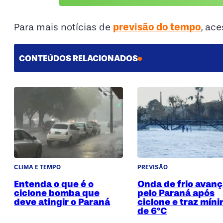
previsão do tempo
Para mais notícias de
, ac
CONTEÚDOS RELACIONADOS
CLIMA E TEMPO
PREVISÃO
Entenda o que é o
Onda de frio avan
ciclone bomba que
pelo Paraná após
deve atingir o Paraná
ciclone e traz mín
de 6°C