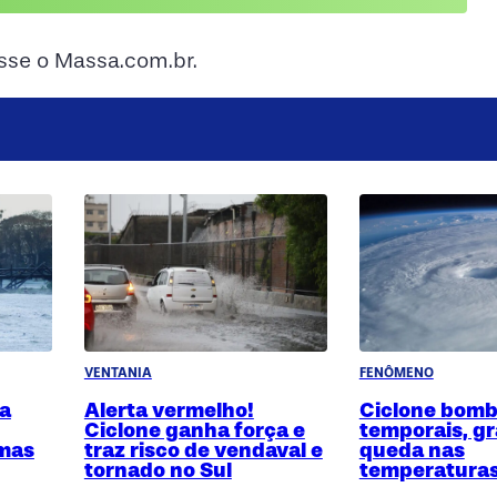
esse o Massa.com.br.
VENTANIA
FENÔMENO
ça
Alerta vermelho!
Ciclone bomb
Ciclone ganha força e
temporais, gr
imas
traz risco de vendaval e
queda nas
tornado no Sul
temperaturas