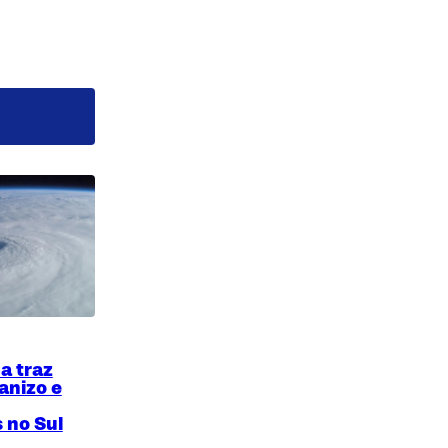
a traz
anizo e
 no Sul