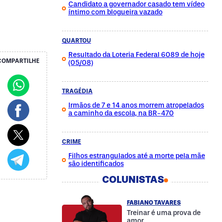
Candidato a governador casado tem vídeo
íntimo com blogueira vazado
QUARTOU
Resultado da Loteria Federal 6089 de hoje
COMPARTILHE
(05/08)
TRAGÉDIA
Irmãos de 7 e 14 anos morrem atropelados
a caminho da escola, na BR-470
CRIME
Filhos estrangulados até a morte pela mãe
são identificados
COLUNISTAS
FABIANO TAVARES
Treinar é uma prova de
amor