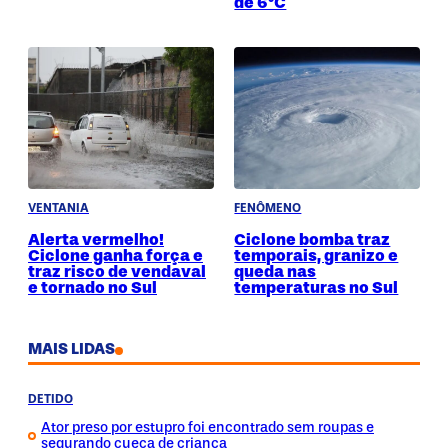
de 6°C
VENTANIA
FENÔMENO
Alerta vermelho!
Ciclone bomba traz
Ciclone ganha força e
temporais, granizo e
traz risco de vendaval
queda nas
e tornado no Sul
temperaturas no Sul
MAIS LIDAS
DETIDO
Ator preso por estupro foi encontrado sem roupas e
segurando cueca de criança