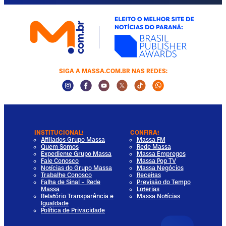
SIGA A MASSA.COM.BR NAS REDES:
Instagram Social Media
Facebook Social Media
Youtube Social Media
Twitter Social Media
Tiktok Social Media
Whatsapp Socia
INSTITUCIONAL!
CONFIRA!
Afiliados Grupo Massa
Massa FM
Quem Somos
Rede Massa
Expediente Grupo Massa
Massa Empregos
Fale Conosco
Massa Pop TV
Notícias do Grupo Massa
Massa Negócios
Trabalhe Conosco
Receitas
Falha de Sinal - Rede
Previsão do Tempo
Massa
Loterias
Relatório Transparência e
Massa Notícias
Igualdade
Política de Privacidade