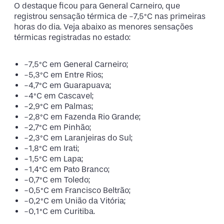
O destaque ficou para General Carneiro, que
registrou sensação térmica de -7,5°C nas primeiras
horas do dia. Veja abaixo as menores sensações
térmicas registradas no estado:
-7,5°C em General Carneiro;
-5,3°C em Entre Rios;
-4,7°C em Guarapuava;
-4°C em Cascavel;
-2,9°C em Palmas;
-2,8°C em Fazenda Rio Grande;
-2,7°C em Pinhão;
-2,3°C em Laranjeiras do Sul;
-1,8°C em Irati;
-1,5°C em Lapa;
-1,4°C em Pato Branco;
-0,7°C em Toledo;
-0,5°C em Francisco Beltrão;
-0,2°C em União da Vitória;
-0,1°C em Curitiba.