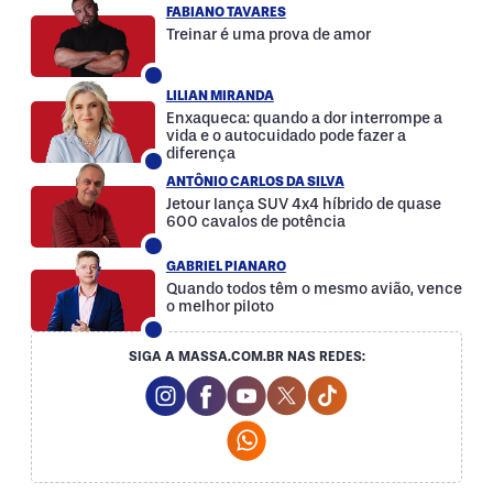
FABIANO TAVARES
Treinar é uma prova de amor
LILIAN MIRANDA
Enxaqueca: quando a dor interrompe a
vida e o autocuidado pode fazer a
diferença
ANTÔNIO CARLOS DA SILVA
Jetour lança SUV 4x4 híbrido de quase
600 cavalos de potência
GABRIEL PIANARO
Quando todos têm o mesmo avião, vence
o melhor piloto
SIGA A MASSA.COM.BR NAS REDES:
Instagram Social Media
Facebook Social Media
Youtube Social Media
Twitter Social Media
Tiktok Social Med
Whatsapp Social Media