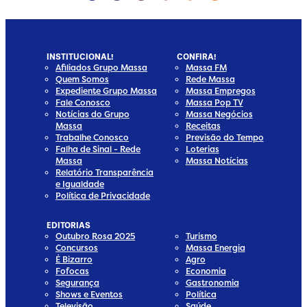
INSTITUCIONAL!
CONFIRA!
Afiliados Grupo Massa
Massa FM
Quem Somos
Rede Massa
Expediente Grupo Massa
Massa Empregos
Fale Conosco
Massa Pop TV
Notícias do Grupo
Massa Negócios
Massa
Receitas
Trabalhe Conosco
Previsão do Tempo
Falha de Sinal - Rede
Loterias
Massa
Massa Notícias
Relatório Transparência
e Igualdade
Política de Privacidade
EDITORIAS
Outubro Rosa 2025
Turismo
Concursos
Massa Energia
É Bizarro
Agro
Fofocas
Economia
Segurança
Gastronomia
Shows e Eventos
Política
Televisão
Saúde