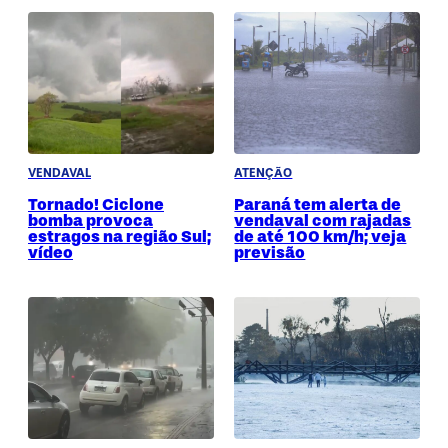
VENDAVAL
ATENÇÃO
Tornado! Ciclone
Paraná tem alerta de
bomba provoca
vendaval com rajadas
estragos na região Sul;
de até 100 km/h; veja
vídeo
previsão