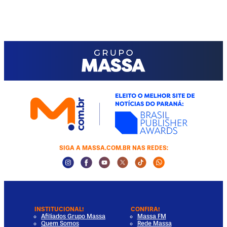
SIGA A MASSA.COM.BR NAS REDES:
Instagram Social Media
Facebook Social Media
Youtube Social Media
Twitter Social Media
Tiktok Social Media
Whatsapp Socia
INSTITUCIONAL!
CONFIRA!
Afiliados Grupo Massa
Massa FM
Quem Somos
Rede Massa