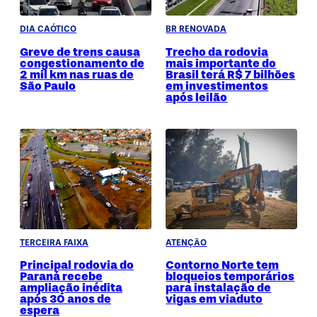
DIA CAÓTICO
BR RENOVADA
Greve de trens causa
Trecho da rodovia
congestionamento de
mais importante do
2 mil km nas ruas de
Brasil terá R$ 7 bilhões
São Paulo
em investimentos
após leilão
TERCEIRA FAIXA
ATENÇÃO
Principal rodovia do
Contorno Norte tem
Paraná recebe
bloqueios temporários
ampliação inédita
para instalação de
após 30 anos de
vigas em viaduto
espera