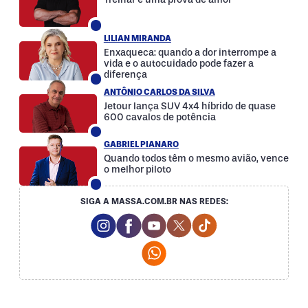
LILIAN MIRANDA
Enxaqueca: quando a dor interrompe a
vida e o autocuidado pode fazer a
diferença
ANTÔNIO CARLOS DA SILVA
Jetour lança SUV 4x4 híbrido de quase
600 cavalos de potência
GABRIEL PIANARO
Quando todos têm o mesmo avião, vence
o melhor piloto
SIGA A MASSA.COM.BR NAS REDES:
Instagram Social Media
Facebook Social Media
Youtube Social Media
Twitter Social Media
Tiktok Social Med
Whatsapp Social Media