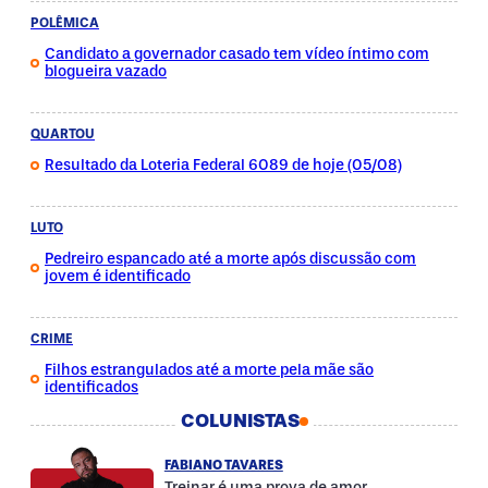
POLÊMICA
Candidato a governador casado tem vídeo íntimo com
blogueira vazado
QUARTOU
Resultado da Loteria Federal 6089 de hoje (05/08)
LUTO
Pedreiro espancado até a morte após discussão com
jovem é identificado
CRIME
Filhos estrangulados até a morte pela mãe são
identificados
COLUNISTAS
FABIANO TAVARES
Treinar é uma prova de amor