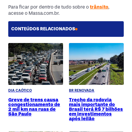
Para ficar por dentro de tudo sobre o
trânsito
,
acesse o Massa.com.br.
CONTEÚDOS RELACIONADOS
DIA CAÓTICO
BR RENOVADA
Greve de trens causa
Trecho da rodovia
congestionamento de
mais importante do
2 mil km nas ruas de
Brasil terá R$ 7 bilhões
São Paulo
em investimentos
após leilão