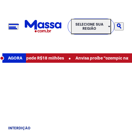
SELECIONE SUA REGIÃO
SELECIONE SUA
REGIÃO
•
abusos e pede R$18 milhões
AGORA
Anvisa proíbe "ozempic natural" 
INTERDIÇÃO