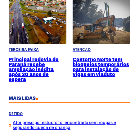
TERCEIRA FAIXA
ATENÇÃO
Principal rodovia do
Contorno Norte tem
Paraná recebe
bloqueios temporários
ampliação inédita
para instalação de
após 30 anos de
vigas em viaduto
espera
MAIS LIDAS
DETIDO
Ator preso por estupro foi encontrado sem roupas e
segurando cueca de criança