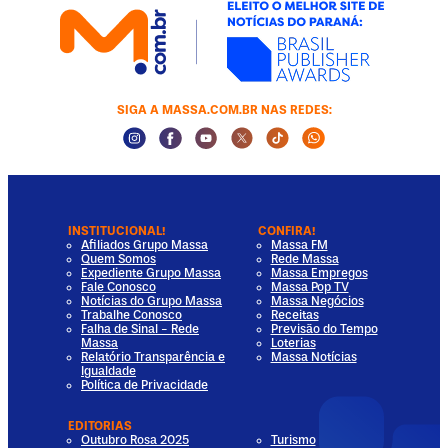
SIGA A MASSA.COM.BR NAS REDES:
Instagram Social Media
Facebook Social Media
Youtube Social Media
Twitter Social Media
Tiktok Social Media
Whatsapp Socia
INSTITUCIONAL!
CONFIRA!
Afiliados Grupo Massa
Massa FM
Quem Somos
Rede Massa
Expediente Grupo Massa
Massa Empregos
Fale Conosco
Massa Pop TV
Notícias do Grupo Massa
Massa Negócios
Trabalhe Conosco
Receitas
Falha de Sinal - Rede
Previsão do Tempo
Massa
Loterias
Relatório Transparência e
Massa Notícias
Igualdade
Política de Privacidade
EDITORIAS
Outubro Rosa 2025
Turismo