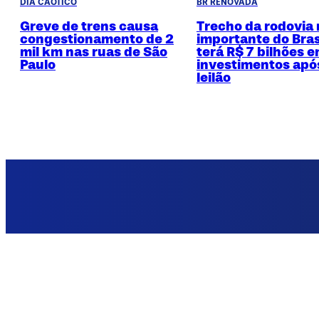
DIA CAÓTICO
BR RENOVADA
Greve de trens causa
Trecho da rodovia
congestionamento de 2
importante do Bras
mil km nas ruas de São
terá R$ 7 bilhões 
Paulo
investimentos apó
leilão