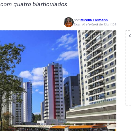
 com quatro biarticulados
por:
Mirella Erdmann
Com Prefeitura de Curitiba