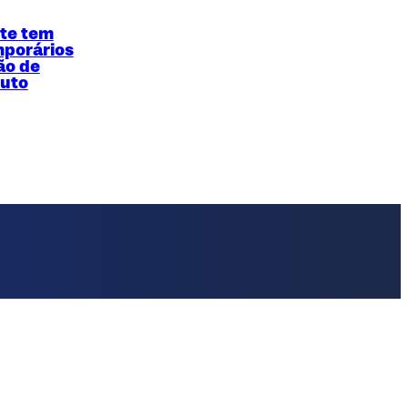
te tem
mporários
ão de
duto