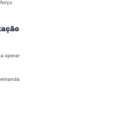
eforço
otação
 a operar
 demanda