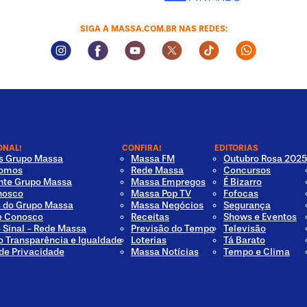
SIGA A MASSA.COM.BR NAS REDES:
Instagram Social Media
Facebook Social Media
Youtube Social Media
Twitter Social Media
Tiktok Social Med
Whatsapp 
ONAL!
CONFIRA!
EDITORIAS
os Grupo Massa
Massa FM
Outubro Rosa 2025
omos
Rede Massa
Concursos
nte Grupo Massa
Massa Empregos
É Bizarro
nosco
Massa Pop TV
Fofocas
s do Grupo Massa
Massa Negócios
Segurança
e Conosco
Receitas
Shows e Eventos
e Sinal - Rede Massa
Previsão do Tempo
Televisão
o Transparência e Igualdade
Loterias
Tá Barato
 de Privacidade
Massa Notícias
Tempo e Clima