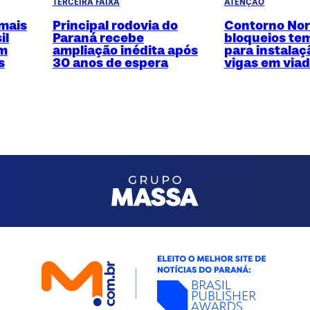
TERCEIRA FAIXA
ATENÇÃO
 mais
Principal rodovia do
Contorno Nor
il
Paraná recebe
bloqueios te
em
ampliação inédita após
para instalaç
s
30 anos de espera
vigas em via