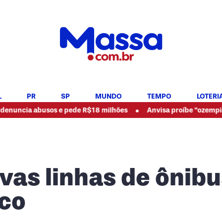
L
PR
SP
MUNDO
TEMPO
LOTERI
•
abusos e pede R$18 milhões
Anvisa proíbe "ozempic natural" 
vas linhas de ônibu
ico