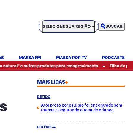
SELECIONE SUA REGIÃO
BUSCAR
SELECIONE SUA REGIÃO
AS
MASSA FM
MASSA POP TV
PODCASTS
•
e outros produtos para emagrecimento
Filho de pintor espanca
MAIS LIDAS
DETIDO
s
Ator preso por estupro foi encontrado sem
roupas e segurando cueca de criança
POLÊMICA