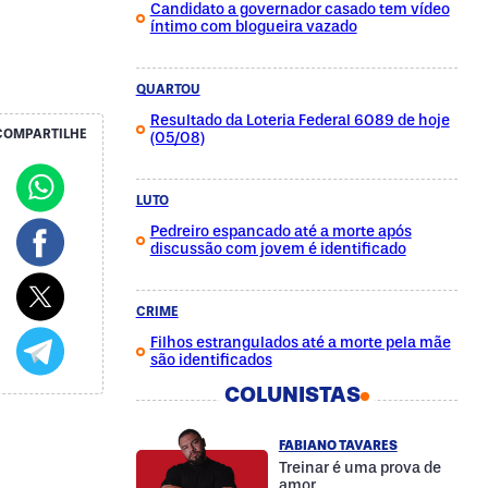
Candidato a governador casado tem vídeo
íntimo com blogueira vazado
QUARTOU
Resultado da Loteria Federal 6089 de hoje
COMPARTILHE
(05/08)
LUTO
Pedreiro espancado até a morte após
discussão com jovem é identificado
CRIME
Filhos estrangulados até a morte pela mãe
são identificados
COLUNISTAS
FABIANO TAVARES
Treinar é uma prova de
amor