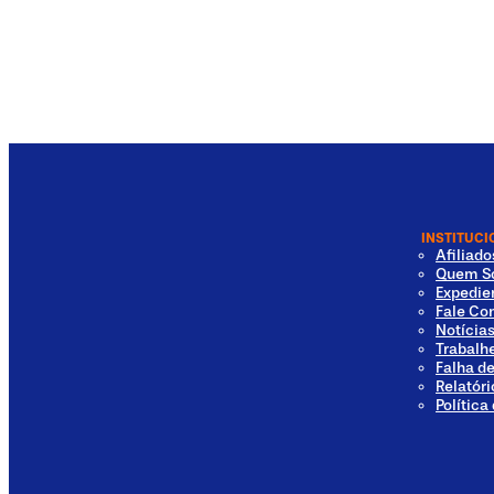
INSTITUCI
Afiliad
Quem S
Expedie
Fale Co
Notícia
Trabalh
Falha d
Relatóri
Política