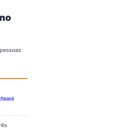
 no
 pessoas
o Paraná
rês