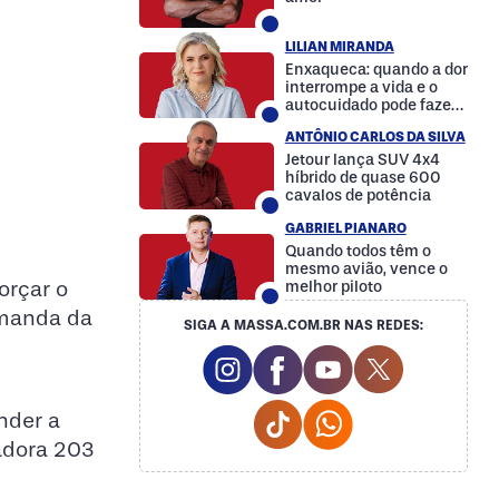
LILIAN MIRANDA
Enxaqueca: quando a dor
interrompe a vida e o
autocuidado pode fazer
a diferença
ANTÔNIO CARLOS DA SILVA
Jetour lança SUV 4x4
híbrido de quase 600
cavalos de potência
GABRIEL PIANARO
Quando todos têm o
mesmo avião, vence o
orçar o
melhor piloto
emanda da
SIGA A MASSA.COM.BR NAS REDES:
Instagram Social Media
Facebook Social Media
Youtube Social M
Twitter Soc
Tiktok Social Media
Whatsapp Social
nder a
adora 203