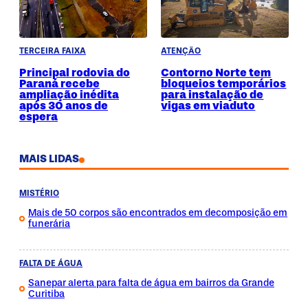
TERCEIRA FAIXA
ATENÇÃO
Principal rodovia do
Contorno Norte tem
Paraná recebe
bloqueios temporários
ampliação inédita
para instalação de
após 30 anos de
vigas em viaduto
espera
MAIS LIDAS
MISTÉRIO
Mais de 50 corpos são encontrados em decomposição em
funerária
FALTA DE ÁGUA
Sanepar alerta para falta de água em bairros da Grande
Curitiba