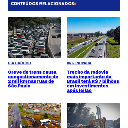
CONTEÚDOS RELACIONADOS
DIA CAÓTICO
BR RENOVADA
Greve de trens causa
Trecho da rodovia
congestionamento de
mais importante do
2 mil km nas ruas de
Brasil terá R$ 7 bilhões
São Paulo
em investimentos
após leilão