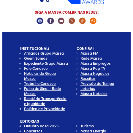
SIGA A MASSA.COM.BR NAS REDES:
Instagram Social Media
Facebook Social Media
Youtube Social Media
Twitter Social Media
Tiktok Social Media
Whatsapp Socia
INSTITUCIONAL!
CONFIRA!
Afiliados Grupo Massa
Massa FM
Quem Somos
Rede Massa
Expediente Grupo Massa
Massa Empregos
Fale Conosco
Massa Pop TV
Notícias do Grupo
Massa Negócios
Massa
Receitas
Trabalhe Conosco
Previsão do Tempo
Falha de Sinal - Rede
Loterias
Massa
Massa Notícias
Relatório Transparência
e Igualdade
Política de Privacidade
EDITORIAS
Outubro Rosa 2025
Turismo
Concursos
Massa Energia