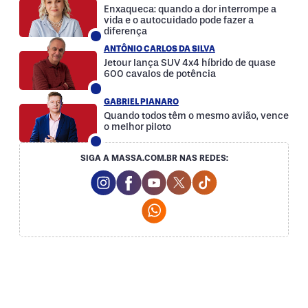
Enxaqueca: quando a dor interrompe a
vida e o autocuidado pode fazer a
diferença
ANTÔNIO CARLOS DA SILVA
Jetour lança SUV 4x4 híbrido de quase
600 cavalos de potência
GABRIEL PIANARO
Quando todos têm o mesmo avião, vence
o melhor piloto
SIGA A MASSA.COM.BR NAS REDES:
Instagram Social Media
Facebook Social Media
Youtube Social Media
Twitter Social Media
Tiktok Social Med
Whatsapp Social Media