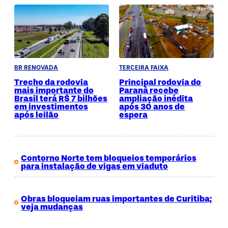
BR RENOVADA
TERCEIRA FAIXA
Trecho da rodovia
Principal rodovia do
mais importante do
Paraná recebe
Brasil terá R$ 7 bilhões
ampliação inédita
em investimentos
após 30 anos de
após leilão
espera
Contorno Norte tem bloqueios temporários
para instalação de vigas em viaduto
Obras bloqueiam ruas importantes de Curitiba;
veja mudanças