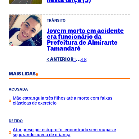
TRÂNSITO
Jovem morto em acidente
era funcionário da
Prefeitura de Almirante
Tamandaré
< ANTERIOR
1
…
48
49
MAIS LIDAS
ACUSADA
Mãe estrangula três filhos até a morte com faixas
elásticas de exercício
DETIDO
Ator preso por estupro foi encontrado sem roupas e
segurando cueca de criança