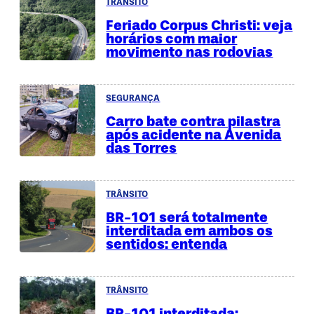
TRÂNSITO
Feriado Corpus Christi: veja
horários com maior
movimento nas rodovias
SEGURANÇA
Carro bate contra pilastra
após acidente na Avenida
das Torres
TRÂNSITO
BR-101 será totalmente
interditada em ambos os
sentidos: entenda
TRÂNSITO
BR-101 interditada: