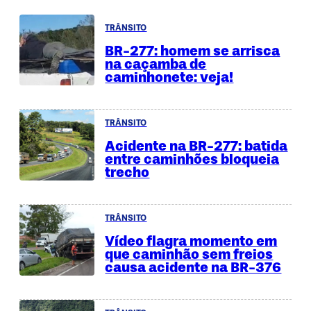
TRÂNSITO
BR-277: homem se arrisca
na caçamba de
caminhonete: veja!
TRÂNSITO
Acidente na BR-277: batida
entre caminhões bloqueia
trecho
TRÂNSITO
Vídeo flagra momento em
que caminhão sem freios
causa acidente na BR-376