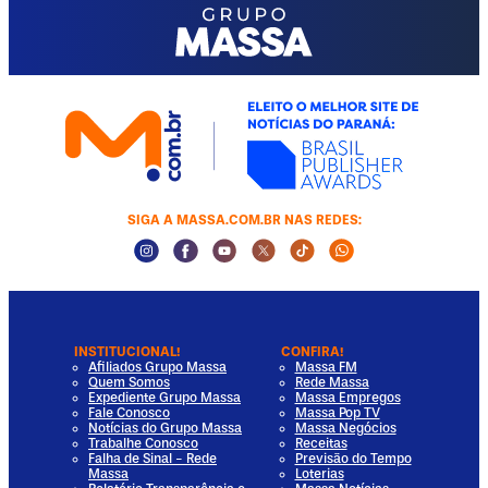
SIGA A MASSA.COM.BR NAS REDES:
Instagram Social Media
Facebook Social Media
Youtube Social Media
Twitter Social Media
Tiktok Social Media
Whatsapp Socia
INSTITUCIONAL!
CONFIRA!
Afiliados Grupo Massa
Massa FM
Quem Somos
Rede Massa
Expediente Grupo Massa
Massa Empregos
Fale Conosco
Massa Pop TV
Notícias do Grupo Massa
Massa Negócios
Trabalhe Conosco
Receitas
Falha de Sinal - Rede
Previsão do Tempo
Massa
Loterias