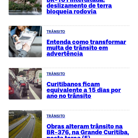
deslizamento de terra
bloqueia rodovia
TRÂNSITO
Entenda como transformar
multa de trânsito em
advertência
TRÂNSITO
Curitibanos ficam
equivalente a 15 dias por
ano no trânsito
TRÂNSITO
Obras alteram trânsito na
BR-376, na Grande Curitiba,
nesta terça (5)