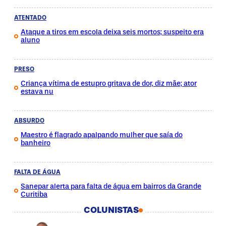
ATENTADO
Ataque a tiros em escola deixa seis mortos; suspeito era
aluno
PRESO
Criança vítima de estupro gritava de dor, diz mãe; ator
estava nu
ABSURDO
Maestro é flagrado apalpando mulher que saía do
banheiro
FALTA DE ÁGUA
Sanepar alerta para falta de água em bairros da Grande
Curitiba
COLUNISTAS