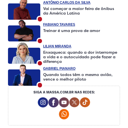
ANTÔNIO CARLOS DA SILVA
Vai começar a maior feira de ônibus
da América Latina
FABIANO TAVARES
Treinar é uma prova de amor
LILIAN MIRANDA
Enxaqueca: quando a dor interrompe
a vida e o autocuidado pode fazer a
diferença
GABRIEL PIANARO
Quando todos têm o mesmo avião,
vence o melhor piloto
SIGA A MASSA.COM.BR NAS REDES:
Instagram Social Media
Facebook Social Media
Youtube Social Media
Twitter Social Media
Tiktok Social Me
Whatsapp Social Media