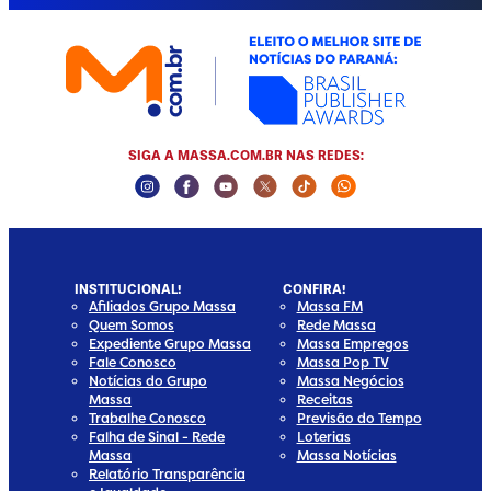
SIGA A MASSA.COM.BR NAS REDES:
Instagram Social Media
Facebook Social Media
Youtube Social Media
Twitter Social Media
Tiktok Social Media
Whatsapp Socia
INSTITUCIONAL!
CONFIRA!
Afiliados Grupo Massa
Massa FM
Quem Somos
Rede Massa
Expediente Grupo Massa
Massa Empregos
Fale Conosco
Massa Pop TV
Notícias do Grupo
Massa Negócios
Massa
Receitas
Trabalhe Conosco
Previsão do Tempo
Falha de Sinal - Rede
Loterias
Massa
Massa Notícias
Relatório Transparência