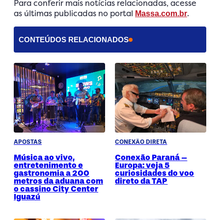
Para conferir mais notícias relacionadas, acesse
as últimas publicadas no portal
.
Massa.com.br
CONTEÚDOS RELACIONADOS
APOSTAS
CONEXÃO DIRETA
Música ao vivo,
Conexão Paraná –
entretenimento e
Europa: veja 5
gastronomia a 200
curiosidades do voo
metros da aduana com
direto da TAP
o cassino City Center
Iguazú