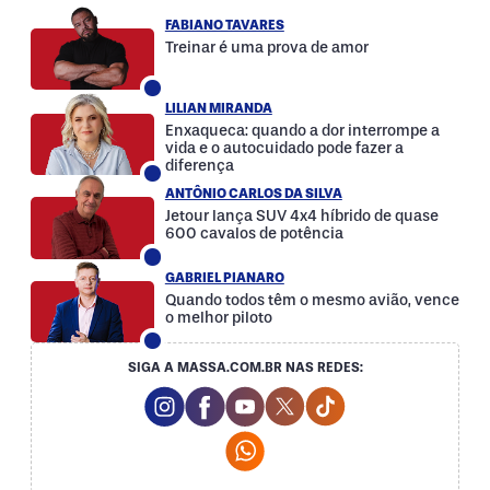
FABIANO TAVARES
Treinar é uma prova de amor
LILIAN MIRANDA
Enxaqueca: quando a dor interrompe a
vida e o autocuidado pode fazer a
diferença
ANTÔNIO CARLOS DA SILVA
Jetour lança SUV 4x4 híbrido de quase
600 cavalos de potência
GABRIEL PIANARO
Quando todos têm o mesmo avião, vence
o melhor piloto
SIGA A MASSA.COM.BR NAS REDES:
Instagram Social Media
Facebook Social Media
Youtube Social Media
Twitter Social Media
Tiktok Social Med
Whatsapp Social Media