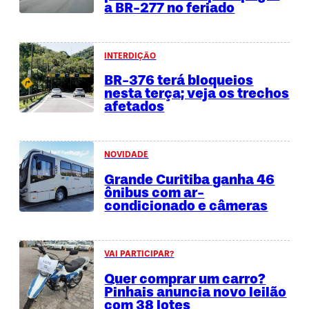
a BR-277 no feriado
INTERDIÇÃO
BR-376 terá bloqueios
nesta terça; veja os trechos
afetados
NOVIDADE
Grande Curitiba ganha 46
ônibus com ar-
condicionado e câmeras
VAI PARTICIPAR?
Quer comprar um carro?
Pinhais anuncia novo leilão
com 38 lotes