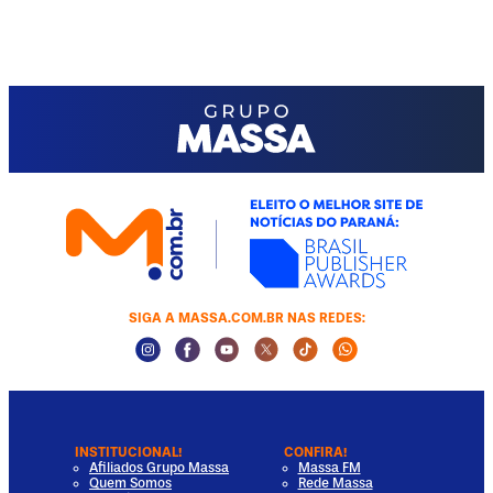
SIGA A MASSA.COM.BR NAS REDES:
Instagram Social Media
Facebook Social Media
Youtube Social Media
Twitter Social Media
Tiktok Social Media
Whatsapp Socia
INSTITUCIONAL!
CONFIRA!
Afiliados Grupo Massa
Massa FM
Quem Somos
Rede Massa