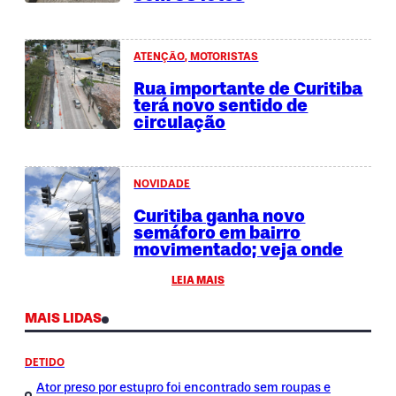
ATENÇÃO, MOTORISTAS
Rua importante de Curitiba
terá novo sentido de
circulação
NOVIDADE
Curitiba ganha novo
semáforo em bairro
movimentado; veja onde
LEIA MAIS
MAIS LIDAS
DETIDO
Ator preso por estupro foi encontrado sem roupas e