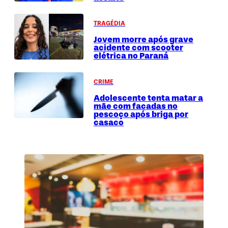
TRAGÉDIA
Jovem morre após grave
acidente com scooter
elétrica no Paraná
CRIME
Adolescente tenta matar a
mãe com facadas no
pescoço após briga por
casaco