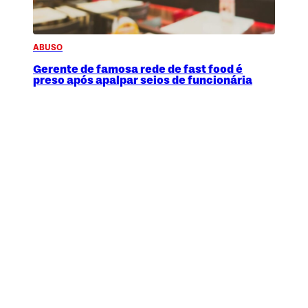
ABUSO
Gerente de famosa rede de fast food é
preso após apalpar seios de funcionária