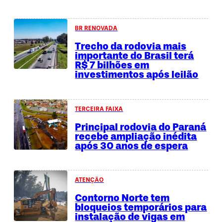
BR RENOVADA
Trecho da rodovia mais
importante do Brasil terá
R$ 7 bilhões em
investimentos após leilão
TERCEIRA FAIXA
Principal rodovia do Paraná
recebe ampliação inédita
após 30 anos de espera
ATENÇÃO
Contorno Norte tem
bloqueios temporários para
instalação de vigas em