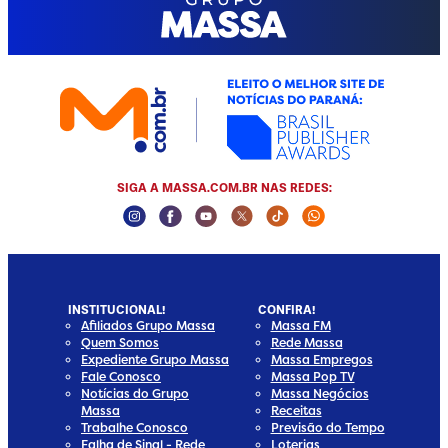
SIGA A MASSA.COM.BR NAS REDES:
Instagram Social Media
Facebook Social Media
Youtube Social Media
Twitter Social Media
Tiktok Social Media
Whatsapp Socia
INSTITUCIONAL!
CONFIRA!
Afiliados Grupo Massa
Massa FM
Quem Somos
Rede Massa
Expediente Grupo Massa
Massa Empregos
Fale Conosco
Massa Pop TV
Notícias do Grupo
Massa Negócios
Massa
Receitas
Trabalhe Conosco
Previsão do Tempo
Falha de Sinal - Rede
Loterias