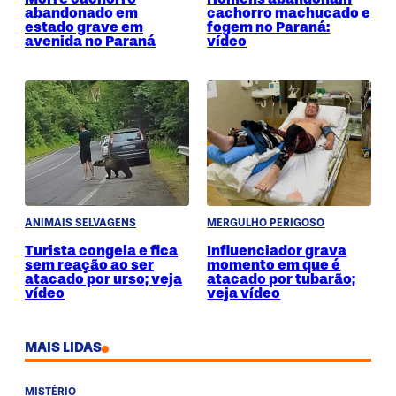
abandonado em
cachorro machucado e
estado grave em
fogem no Paraná:
avenida no Paraná
vídeo
ANIMAIS SELVAGENS
MERGULHO PERIGOSO
Turista congela e fica
Influenciador grava
sem reação ao ser
momento em que é
atacado por urso; veja
atacado por tubarão;
vídeo
veja vídeo
MAIS LIDAS
MISTÉRIO