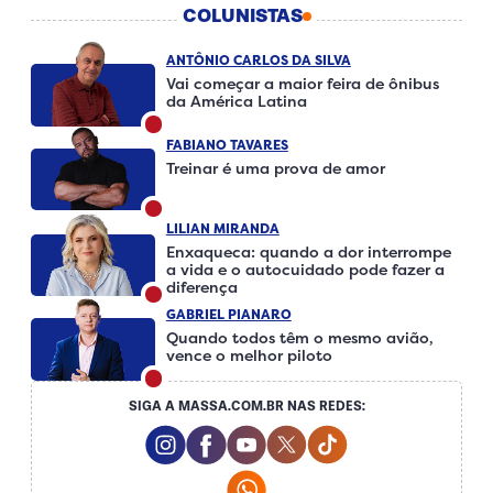
COLUNISTAS
ANTÔNIO CARLOS DA SILVA
Vai começar a maior feira de ônibus
da América Latina
FABIANO TAVARES
Treinar é uma prova de amor
LILIAN MIRANDA
Enxaqueca: quando a dor interrompe
a vida e o autocuidado pode fazer a
diferença
GABRIEL PIANARO
Quando todos têm o mesmo avião,
vence o melhor piloto
SIGA A MASSA.COM.BR NAS REDES:
Instagram Social Media
Facebook Social Media
Youtube Social Media
Twitter Social Media
Tiktok Social Me
Whatsapp Social Media