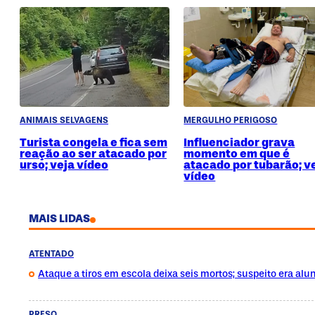
ANIMAIS SELVAGENS
MERGULHO PERIGOSO
Turista congela e fica sem
Influenciador grava
reação ao ser atacado por
momento em que é
urso; veja vídeo
atacado por tubarão; v
vídeo
MAIS LIDAS
ATENTADO
Ataque a tiros em escola deixa seis mortos; suspeito era alu
PRESO