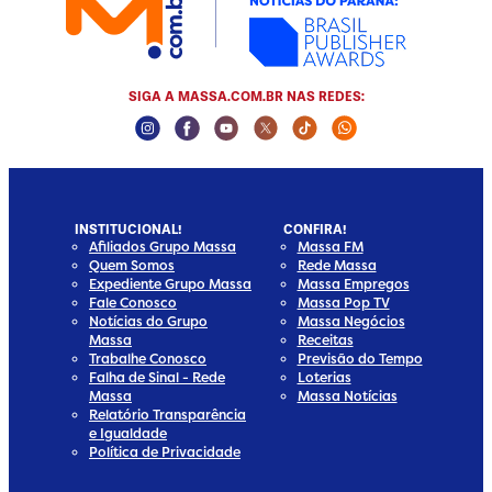
SIGA A MASSA.COM.BR NAS REDES:
Instagram Social Media
Facebook Social Media
Youtube Social Media
Twitter Social Media
Tiktok Social Media
Whatsapp Social
INSTITUCIONAL!
CONFIRA!
Afiliados Grupo Massa
Massa FM
Quem Somos
Rede Massa
Expediente Grupo Massa
Massa Empregos
Fale Conosco
Massa Pop TV
Notícias do Grupo
Massa Negócios
Massa
Receitas
Trabalhe Conosco
Previsão do Tempo
Falha de Sinal - Rede
Loterias
Massa
Massa Notícias
Relatório Transparência
e Igualdade
Política de Privacidade