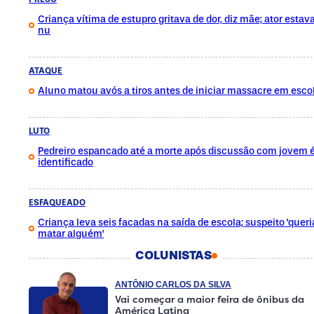
Criança vítima de estupro gritava de dor, diz mãe; ator estav
nu
ATAQUE
Aluno matou avós a tiros antes de iniciar massacre em esco
LUTO
Pedreiro espancado até a morte após discussão com jovem 
identificado
ESFAQUEADO
Criança leva seis facadas na saída de escola; suspeito 'queri
matar alguém'
COLUNISTAS
ANTÔNIO CARLOS DA SILVA
Vai começar a maior feira de ônibus da
América Latina