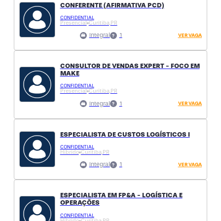
CONFERENTE (AFIRMATIVA PCD)
CONFIDENTIAL
Presencial
Curitiba,
PR
Integral
1
VER VAGA
CONSULTOR DE VENDAS EXPERT - FOCO EM
MAKE
CONFIDENTIAL
Presencial
Curitiba,
PR
Integral
1
VER VAGA
ESPECIALISTA DE CUSTOS LOGÍSTICOS I
CONFIDENTIAL
Hibrido
Curitiba,
PR
Integral
1
VER VAGA
ESPECIALISTA EM FP&A - LOGÍSTICA E
OPERAÇÕES
CONFIDENTIAL
Hibrido
Curitiba,
PR