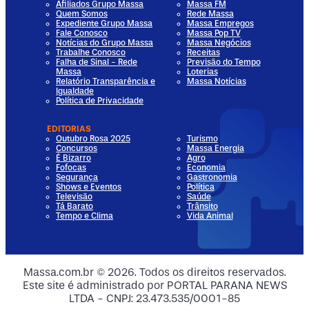
Afiliados Grupo Massa
Massa FM
Quem Somos
Rede Massa
Expediente Grupo Massa
Massa Empregos
Fale Conosco
Massa Pop TV
Notícias do Grupo Massa
Massa Negócios
Trabalhe Conosco
Receitas
Falha de Sinal - Rede
Previsão do Tempo
Massa
Loterias
Relatório Transparência e
Massa Notícias
Igualdade
Política de Privacidade
EDITORIAS
Outubro Rosa 2025
Turismo
Concursos
Massa Energia
É Bizarro
Agro
Fofocas
Economia
Segurança
Gastronomia
Shows e Eventos
Política
Televisão
Saúde
Tá Barato
Trânsito
Tempo e Clima
Vida Animal
dia
 Media
al Media
ocial Media
Massa.com.br © 2026. Todos os direitos reservados.
Este site é administrado por PORTAL PARANA NEWS
ia
ial Media
LTDA - CNPJ: 23.473.535/0001-85