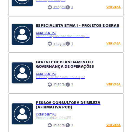
Integral
1
VER VAGA
ESPECIALISTA STMA I - PROJETOS E OBRAS
CONFIDENTIAL
Presencial
São José dos Pinhais,
PR
Integral
1
VER VAGA
GERENTE DE PLANEJAMENTO E
GOVERNANÇA DE OPERAÇÕES
CONFIDENTIAL
Hibrido
São José dos Pinhais,
PR
Integral
1
VER VAGA
PESSOA CONSULTORA DE BELEZA
(AFIRMATIVA PCD)
CONFIDENTIAL
Presencial
Londrina,
PR
Integral
1
VER VAGA